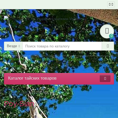
0
Везде
Главная
Как заказать
Доставка
Оплата
Каталог тайских товаров
Производители
Poy-Sian
Poy-Sian