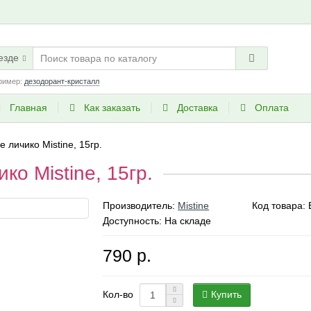
езде
ример:
дезодорант-кристалл
Главная
Как заказать
Доставка
Оплата
 личико Mistine, 15гр.
ко Mistine, 15гр.
Производитель:
Mistine
Код товара:
Доступность: На складе
790 р.
Купить
Кол-во