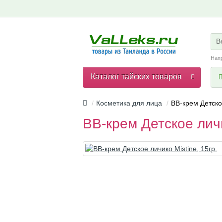
В
Нап
Каталог тайских товаров
Косметика для лица
BB-крем Детское
BB-крем Детское личи