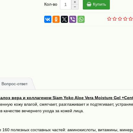
Купить
Кол-во
Вопрос-ответ
лоэ вера и коллагеном Siam Yoko Aloe Vera Moisture Gel +Cente
нную кожу влагой, смягчает, разглаживает и подтягивает, устраняе
в качестве вечернего ухода за кожей лица.
160 полезных составных частей: аминокислоты, витамины, минера