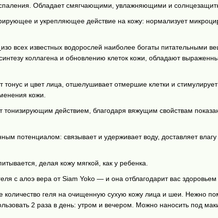
 воспаления. Обладает смягчающими, увлажняющими и солнцезащит
рирующее и укрепляющее действие на кожу: нормализует микроци
)
изо всех известных водорослей наиболее богаты питательными в
синтезу коллагена и обновлению клеток кожи, обладают выраженн
 тонус и цвет лица, отшелушивает отмершие клетки и стимулируе
менения кожи.
 тонизирующим действием, благодаря вяжущим свойствам показан
ным потенциалом: связывает и удерживает воду, доставляет влагу
питывается, делая кожу мягкой, как у ребенка.
еля с алоэ вера от Siam Yoko — и она отблагодарит вас здоровьем 
 количество геля на очищенную сухую кожу лица и шеи. Нежно по
льзовать 2 раза в день: утром и вечером. Можно наносить под мак