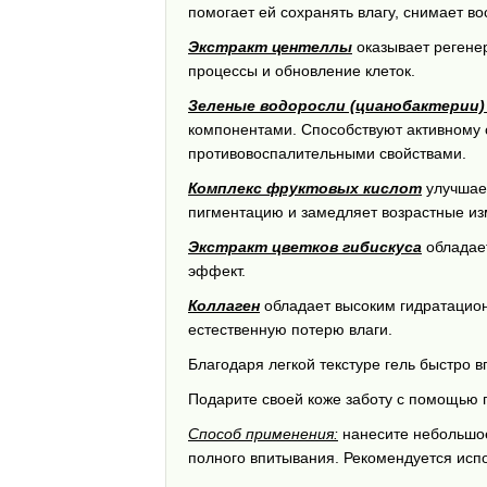
помогает ей сохранять влагу, снимает
Экстракт центеллы
оказывает регене
процессы и обновление клеток.
Зеленые водоросли (цианобактерии
компонентами. Способствуют активному 
противовоспалительными свойствами.
Комплекс фруктовых кислот
улучшает
пигментацию и замедляет возрастные из
Экстракт цветков гибискуса
обладает
эффект.
Коллаген
обладает высоким гидратацион
естественную потерю влаги.
Благодаря легкой текстуре гель быстро в
Подарите своей коже заботу с помощью г
Способ применения:
нанесите небольшое
полного впитывания. Рекомендуется испо