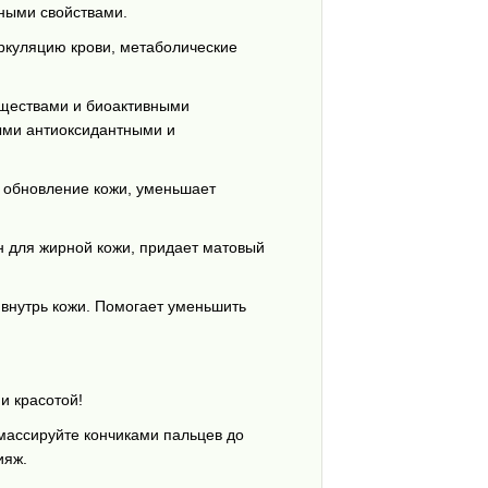
ными свойствами.
ркуляцию крови, метаболические
еществами и биоактивными
ыми антиоксидантными и
т обновление кожи, уменьшает
 для жирной кожи, придает матовый
 внутрь кожи. Помогает уменьшить
и красотой!
массируйте кончиками пальцев до
ияж.