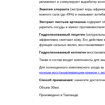
увлажняют и стимулируют выработку колла
Энантия хлоранта
(экстракт коры африка
кожного сала (до 49%) и оказывает анти
Экстракт листьев артишока
содержит об
укрепить сосуды и имеют противовоспалит
Гидролизованный лецитин
(натуральны
эффективно смягчает кожу. Его действие 
функции сальных желез, восстанавливает 
Гидролизованный коллаген
восстанавли
Также в состав входят компоненты для з
Для полноценного комплексного ухода за 
ночным восстанавливающим кремом с экс
Способ применения:
нанесите достаточн
Объем 30мл.
Произведено в Таиланде.