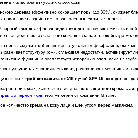
гена и эластана в глубоких слоях кожи.
нского дерева) эффективно сокращает поры (до 36%), снижает бле
бактериальное воздействие на воспаленные сальные железы.
ширный комплекс флавоноидов, которые позволяют связать и ней
ельное действие, за счет чего кожа возвращает свою былую молодо
й соевый эмульгатор) является натуральным фосфолипидом и мо
выравнивает структуру кожи, сглаживая недостатки, активизирует л
защитные функции и препятствует испарению влаги даже из глубок
вает упругость и эластичность кожи, разглаживает морщины и выр
ащиты кожи и
тройная защита от УФ-лучей SPF 15
, которые сохран
возрастной кожей, использование дневного защитного крема с экс
трактом черной икры
этой же серии от компании Mistine.
ое количество крема на кожу лица и шеи утром перед макияжем.