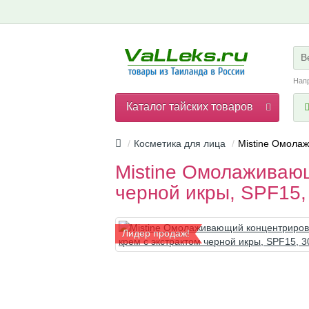
В
Нап
Каталог тайских товаров
Косметика для лица
Mistine Омолаж
Mistine Омолаживаю
черной икры, SPF15,
Лидер продаж!