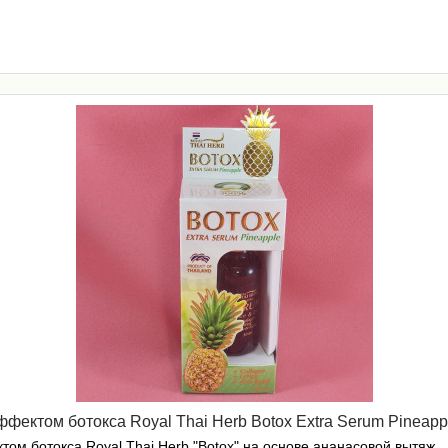
фектом ботокса Royal Thai Herb Botox Extra Serum Pineapp
том ботокса Royal Thai Herb "Botox" на основе ананасовой вытяж..