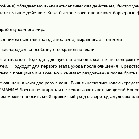
тюйния) обладает мощным антисептическим действием, быстро унич
алительное действие. Кожа быстрее восстанавливает барьерные ф
работку кожного жира.⠀
сенником осветляет следы постакне, выравнивает тон кожи.⠀
и кислородом, способствует сохранению влаги.⠀
 впитывается. Подходит для чувствительной кожи, т. к. не содержит
елей.⠀Подходит для первого этапа ухода после очищения. Средст
ько с прыщиками и акне, но и снимает раздражение после бритья.
е очищения кожи два раза в день. Вылить несколько капель средст
НИЕ! Лосьон не втирать и не использовать ватные диски! Наносит
отом можно наносить свой привычный уход сыворотку, эмульсию или