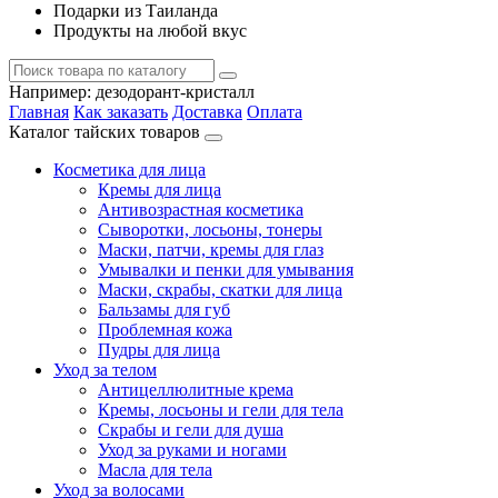
Подарки из Таиланда
Продукты на любой вкус
Например:
дезодорант-кристалл
Главная
Как заказать
Доставка
Оплата
Каталог тайских товаров
Косметика для лица
Кремы для лица
Антивозрастная косметика
Сыворотки, лосьоны, тонеры
Маски, патчи, кремы для глаз
Умывалки и пенки для умывания
Маски, скрабы, скатки для лица
Бальзамы для губ
Проблемная кожа
Пудры для лица
Уход за телом
Антицеллюлитные крема
Кремы, лосьоны и гели для тела
Скрабы и гели для душа
Уход за руками и ногами
Масла для тела
Уход за волосами