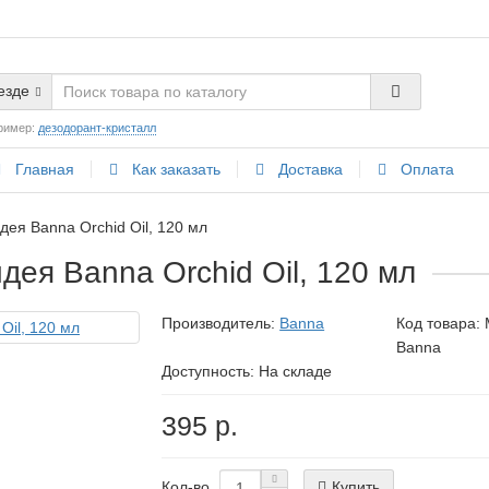
езде
ример:
дезодорант-кристалл
Главная
Как заказать
Доставка
Оплата
ея Banna Orchid Oil, 120 мл
дея Banna Orchid Oil, 120 мл
Производитель:
Banna
Код товара:
Banna
Доступность: На складе
395 р.
Купить
Кол-во