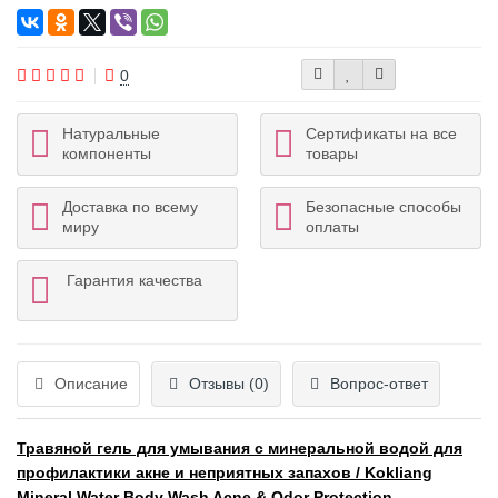
0
Натуральные
Сертификаты на все
компоненты
товары
Доставка по всему
Безопасные способы
миру
оплаты
Гарантия качества
Описание
Отзывы (0)
Вопрос-ответ
Травяной гель для умывания с минеральной водой для
профилактики акне и неприятных запахов / Kokliang
Mineral Water Body Wash Acne & Odor Protection