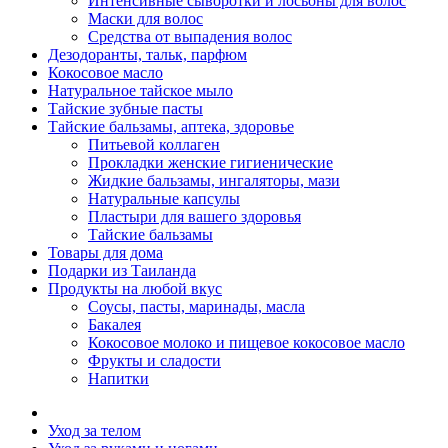
Интенсивные сыворотки и лосьоны для волос
Маски для волос
Средства от выпадения волос
Дезодоранты, тальк, парфюм
Кокосовое масло
Натуральное тайское мыло
Тайские зубные пасты
Тайские бальзамы, аптека, здоровье
Питьевой коллаген
Прокладки женские гигиенические
Жидкие бальзамы, ингаляторы, мази
Натуральные капсулы
Пластыри для вашего здоровья
Тайские бальзамы
Товары для дома
Подарки из Таиланда
Продукты на любой вкус
Соусы, пасты, маринады, масла
Бакалея
Кокосовое молоко и пищевое кокосовое масло
Фрукты и сладости
Напитки
Уход за телом