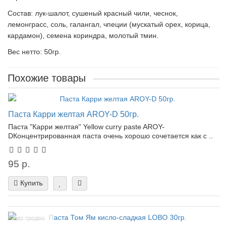
Состав: лук-шалот, сушеный красный чили, чеснок,
лемонграсс, соль, галангал, чпеции (мускатый орех, корица,
кардамон), семена кориндра, молотый тмин.
Вес нетто: 50гр.
Похожие товары
Паста Карри желтая AROY-D 50гр.
Паста "Карри желтая" Yellow curry paste AROY-
DКонцентрированная паста очень хорошо сочетается как с ..
95 р.
Купить
Лидер продаж!