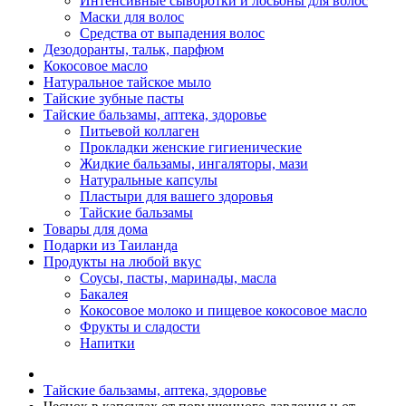
Интенсивные сыворотки и лосьоны для волос
Маски для волос
Средства от выпадения волос
Дезодоранты, тальк, парфюм
Кокосовое масло
Натуральное тайское мыло
Тайские зубные пасты
Тайские бальзамы, аптека, здоровье
Питьевой коллаген
Прокладки женские гигиенические
Жидкие бальзамы, ингаляторы, мази
Натуральные капсулы
Пластыри для вашего здоровья
Тайские бальзамы
Товары для дома
Подарки из Таиланда
Продукты на любой вкус
Соусы, пасты, маринады, масла
Бакалея
Кокосовое молоко и пищевое кокосовое масло
Фрукты и сладости
Напитки
Тайские бальзамы, аптека, здоровье