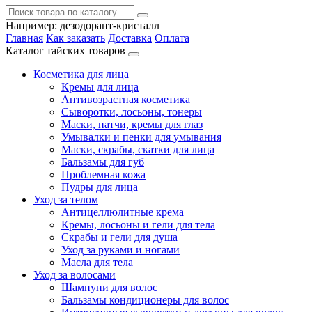
Например:
дезодорант-кристалл
Главная
Как заказать
Доставка
Оплата
Каталог тайских товаров
Косметика для лица
Кремы для лица
Антивозрастная косметика
Сыворотки, лосьоны, тонеры
Маски, патчи, кремы для глаз
Умывалки и пенки для умывания
Маски, скрабы, скатки для лица
Бальзамы для губ
Проблемная кожа
Пудры для лица
Уход за телом
Антицеллюлитные крема
Кремы, лосьоны и гели для тела
Скрабы и гели для душа
Уход за руками и ногами
Масла для тела
Уход за волосами
Шампуни для волос
Бальзамы кондиционеры для волос