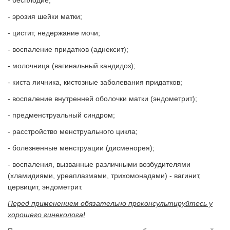
- бесплодие;
- эрозия шейки матки;
- цистит, недержание мочи;
- воспаление придатков (аднексит);
- молочница (вагинальный кандидоз);
- киста яичника, кистозные заболевания придатков;
- воспаление внутренней оболочки матки (эндометрит);
- предменструальный синдром;
- расстройство менструального цикла;
- болезненные менструации (дисменорея);
- воспаления, вызванные различными возбудителями
(хламидиями, уреаплазмами, трихомонадами) - вагинит,
цервицит, эндометрит.
Перед применением обязательно проконсультируйтесь у
хорошего гинеколога!