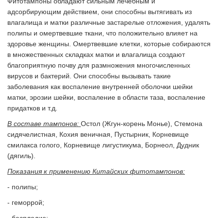
Фитотампоны обладают сильным лечебным и
адсорбирующим действием, они способны вытягивать из
влагалища и матки различные застарелые отложения, удалять
полипы и омертвевшие ткани, что положительно влияет на
здоровье женщины. Омертвевшие клетки, которые собираются
в множественных складках матки и влагалища создают
благоприятную почву для размножения многочисленных
вирусов и бактерий. Они способны вызывать такие
заболевания как воспаление внутренней оболочки шейки
матки, эрозии шейки, воспаление в области таза, воспаление
придатков и т.д.
В составе тампонов:
Остол (Жгун-корень Монье), Стемона
сидячелистная, Кохия веничная, Пустырник, Корневище
смилакса голого, Корневище лигустикума, Борнеол, Дудник
(дягиль).
Показания к применению Китайских фитотампонов:
- полипы;
- геморрой;