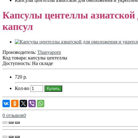
Капсулы центеллы азиатской для омоложения и укреплени
Капсулы центеллы азиатской 
капсул
Производитель:
Thanyaporn
Код товара:
капсулы центеллы
Доступность: На складе
720 р.
Кол-во
Купить
0 отзывов
0