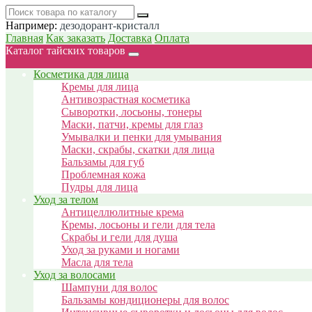
Например:
дезодорант-кристалл
Главная
Как заказать
Доставка
Оплата
Каталог тайских товаров
Косметика для лица
Кремы для лица
Антивозрастная косметика
Сыворотки, лосьоны, тонеры
Маски, патчи, кремы для глаз
Умывалки и пенки для умывания
Маски, скрабы, скатки для лица
Бальзамы для губ
Проблемная кожа
Пудры для лица
Уход за телом
Антицеллюлитные крема
Кремы, лосьоны и гели для тела
Скрабы и гели для душа
Уход за руками и ногами
Масла для тела
Уход за волосами
Шампуни для волос
Бальзамы кондиционеры для волос