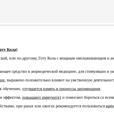
оту Кола)
тской, или по-другому, Готу Кола с мощным омолаживающим и а
ающее средство в аюрведической медицине, для стимуляции и ук
ние
, выражено положительно влияют на умственную деятельность
 к обучению,
улучшается память и процессы запоминания
.
ым эффектом,
повышают иммунитет
и помогают бороться со все
йствами, при ранах или ожогах рекомендуется пользоваться
кре