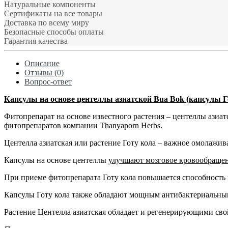
Натуральные компоненты
Сертификаты на все товары
Доставка по всему миру
Безопасные способы оплаты
Гарантия качества
Описание
Отзывы (0)
Вопрос-ответ
Капсулы на основе центеллы азиатской Bua Bok (капсулы Г
Фитопрепарат на основе известного растения – центеллы азиа
фитопрепаратов компании Thanyaporn Herbs.
Центелла азиатская или растение Готу кола – важное омолажив
Капсулы на основе центеллы
улучшают мозговое кровообраще
При приеме фитопрепарата Готу кола повышается способность
Капсулы Готу кола также обладают мощным антибактериальн
Растение Центелла азиатская обладает и регенерирующими сво