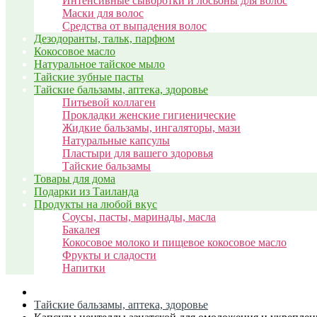
Интенсивные сыворотки и лосьоны для волос
Маски для волос
Средства от выпадения волос
Дезодоранты, тальк, парфюм
Кокосовое масло
Натуральное тайское мыло
Тайские зубные пасты
Тайские бальзамы, аптека, здоровье
Питьевой коллаген
Прокладки женские гигиенические
Жидкие бальзамы, ингаляторы, мази
Натуральные капсулы
Пластыри для вашего здоровья
Тайские бальзамы
Товары для дома
Подарки из Таиланда
Продукты на любой вкус
Соусы, пасты, маринады, масла
Бакалея
Кокосовое молоко и пищевое кокосовое масло
Фрукты и сладости
Напитки
Тайские бальзамы, аптека, здоровье