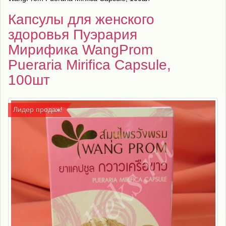
Капсулы для женского
здоровья Пуэрария
Мирифика WangProm
Pueraria Mirifica Capsule,
100шт
Лидер продаж!