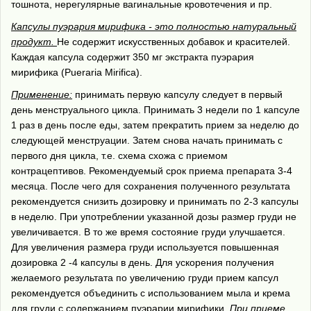
тошнота, нерегулярные вагинальные кровотечения и пр.
Капсулы пуэрария мирифика - это полностью натуральный
продукт.
Не содержит искусственных добавок и красителей.
Каждая капсула содержит 350 мг экстракта пуэрария
мирифика (Pueraria Mirifica).
Применение:
принимать первую капсулу следует в первый
день менструального цикла. Принимать 3 недели по 1 капсуле
1 раз в день после еды, затем прекратить прием за неделю до
следующей менструации. Затем снова начать принимать с
первого дня цикла, т.е. схема схожа с приемом
контрацептивов. Рекомендуемый срок приема препарата 3-4
месяца. После чего для сохранения полученного результата
рекомендуется снизить дозировку и принимать по 2-3 капсулы
в неделю. При употреблении указанной дозы размер груди не
увеличивается. В то же время состояние груди улучшается.
Для увеличения размера груди используется повышенная
дозировка 2 -4 капсулы в день. Для ускорения получения
желаемого результата по увеличению груди прием капсул
рекомендуется объединить с использованием мыла и крема
для груди с содержанием пуэрарии мирифики.
При приеме