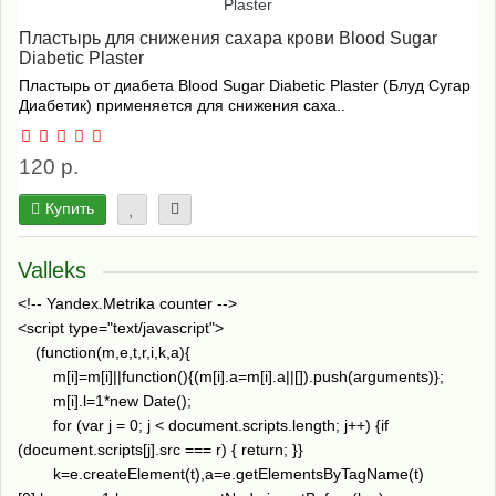
Пластырь для снижения сахара крови Blood Sugar
Diabetic Plaster
Пластырь от диабета Blood Sugar Diabetic Plaster (Блуд Сугар
Диабетик) применяется для снижения саха..
120 р.
Купить
Valleks
<!-- Yandex.Metrika counter -->
<script type="text/javascript">
(function(m,e,t,r,i,k,a){
m[i]=m[i]||function(){(m[i].a=m[i].a||[]).push(arguments)};
m[i].l=1*new Date();
for (var j = 0; j < document.scripts.length; j++) {if
(document.scripts[j].src === r) { return; }}
k=e.createElement(t),a=e.getElementsByTagName(t)