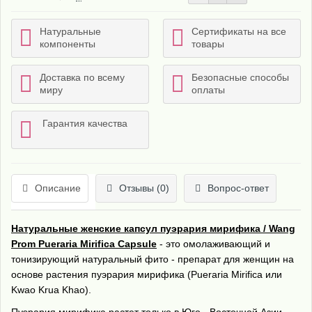
Натуральные
Сертификаты на все
компоненты
товары
Доставка по всему
Безопасные способы
миру
оплаты
Гарантия качества
Описание
Отзывы (0)
Вопрос-ответ
Натуральные женские капсул пуэрария мирифика / Wang
Prom Pueraria Mirifica Capsule
- это омолаживающий и
тонизирующий натуральный фито - препарат для женщин на
основе растения пуэрария мирифика (Pueraria Mirifica или
Kwao Krua Khao).