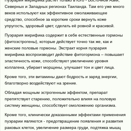
Пуэрария мирифика растет только в Юго - Восточной Азии,
Северных и Западных регионах Таиланда. Там его уже много
веков используют как эффективное омолаживающее
средство, способное за короткие сроки вернуть коже
упругость, здоровый цвет, сделать её ровной и красивой.
Пуэрария мирифика содержит в себе естественные гормоны
(фитоэстрогены), которые действует точно так же, как и
женские половые гормоны. Экстракт корня пуэрария
мирифика воспроизводит действие фитогормона – повышает
эластичность кожи, способствуют увеличению уровня
коллагена, убирает морщины, улучшает тон и цвет лица.
Кроме того, эти витамины дают бодрость и заряд энергии,
благотворно воздействуют на зрение.
Обладая мощным эстрогенным эффектом, препарат
препятствует старению, положительно влияя на половую
систему женщины, способствует омоложению организма.
Кроме того, клинически доказанными эффектами применения
пуэрарии являются - предотвращение появления и развития
раковых клеток, увеличение размера груди, подтяжка мышц