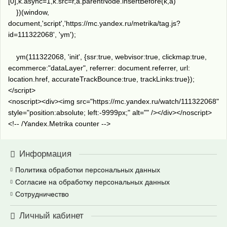
[0],k.async=1,k.src=r,a.parentNode.insertBefore(k,a)
})(window,
document,'script','https://mc.yandex.ru/metrika/tag.js?
id=111322068', 'ym');
ym(111322068, 'init', {ssr:true, webvisor:true, clickmap:true,
ecommerce:"dataLayer", referrer: document.referrer, url:
location.href, accurateTrackBounce:true, trackLinks:true});
</script>
<noscript><div><img src="https://mc.yandex.ru/watch/111322068"
style="position:absolute; left:-9999px;" alt="" /></div></noscript>
<!-- /Yandex.Metrika counter -->
Информация
Политика обработки персональных данных
Согласие на обработку персональных данных
Сотрудничество
Личный кабинет