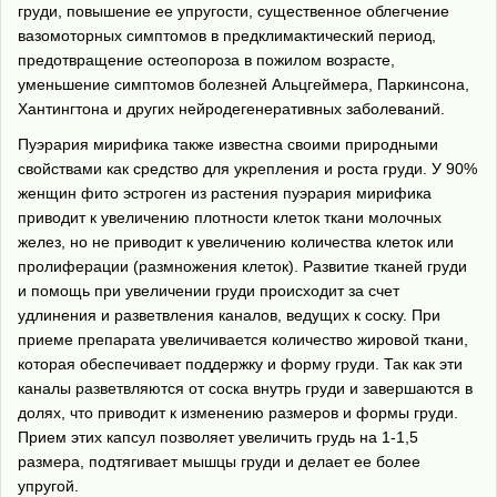
груди, повышение ее упругости, существенное облегчение
вазомоторных симптомов в предклимактический период,
предотвращение остеопороза в пожилом возрасте,
уменьшение симптомов болезней Альцгеймера, Паркинсона,
Хантингтона и других нейродегенеративных заболеваний.
Пуэрария мирифика также известна своими природными
свойствами как средство для укрепления и роста груди. У 90%
женщин фито эстроген из растения пуэрария мирифика
приводит к увеличению плотности клеток ткани молочных
желез, но не приводит к увеличению количества клеток или
пролиферации (размножения клеток). Развитие тканей груди
и помощь при увеличении груди происходит за счет
удлинения и разветвления каналов, ведущих к соску. При
приеме препарата увеличивается количество жировой ткани,
которая обеспечивает поддержку и форму груди. Так как эти
каналы разветвляются от соска внутрь груди и завершаются в
долях, что приводит к изменению размеров и формы груди.
Прием этих капсул позволяет увеличить грудь на 1-1,5
размера, подтягивает мышцы груди и делает ее более
упругой.