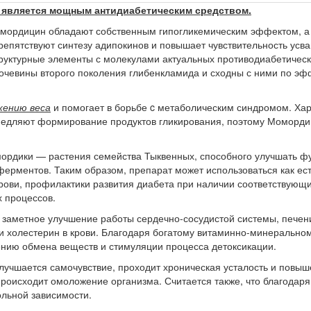
) является мощным антидиабетическим средством.
омордицин обладают собственным гипогликемическим эффектом, а 
епятствуют синтезу адипокинов и повышает чувствительность усва
уктурные элементы с молекулами актуальных противодиабетически
чевины второго поколения глибенкламида и сходны с ними по эфф
жению веса
и помогает в борьбе c метаболическим синдромом. Х
медляют формирование продуктов гликирования, поэтому Моморди
мордики — растения семейства Тыквенных, способного улучшать ф
ерментов. Таким образом, препарат может использоваться как е
ови, профилактики развития диабета при наличии соответствующих
 процессов.
заметное улучшение работы сердечно-сосудистой системы, печени 
 холестерин в крови. Благодаря богатому витаминно-минеральном
нию обмена веществ и стимуляции процесса детоксикации.
лучшается самочувствие, проходит хроническая усталость и повыш
происходит омоложение организма. Считается также, что благодар
льной зависимости.