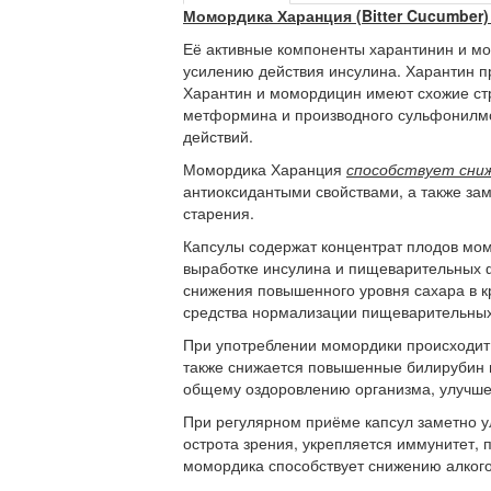
Момордика Харанция (Bitter Cucumber
Её активные компоненты харантинин и м
усилению действия инсулина. Харантин пр
Харантин и момордицин имеют схожие стр
метформина и производного сульфонилмо
действий.
Момордика Харанция
способствует сни
антиоксидантыми свойствами, а также за
старения.
Капсулы содержат концентрат плодов мо
выработке инсулина и пищеварительных ф
снижения повышенного уровня сахара в кр
средства нормализации пищеварительных
При употреблении момордики происходит 
также снижается повышенные билирубин и
общему оздоровлению организма, улучше
При регулярном приёме капсул заметно у
острота зрения, укрепляется иммунитет, 
момордика способствует снижению алкого