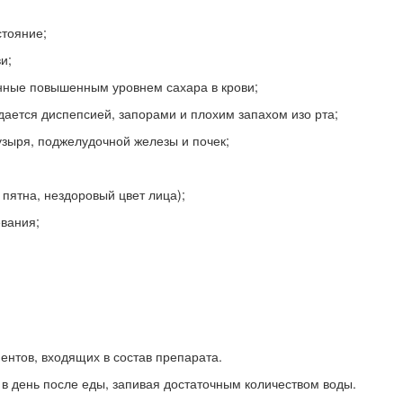
стояние;
и;
нные повышенным уровнем сахара в крови;
дается диспепсией, запорами и плохим запахом изо рта;
узыря, поджелудочной железы и почек;
 пятна, нездоровый цвет лица);
вания;
нтов, входящих в состав препарата.
 в день после еды, запивая достаточным количеством воды.