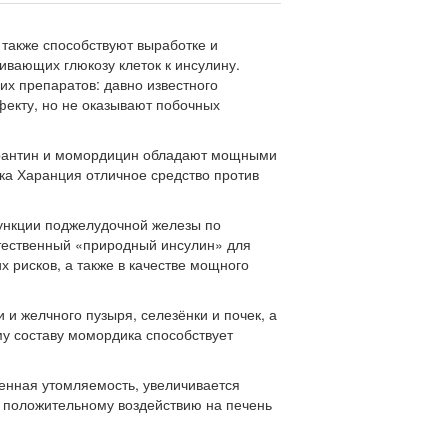
также способствуют выработке и
ивающих глюкозу клеток к инсулину.
х препаратов: давно известного
екту, но не оказывают побочных
арантин и момордицин обладают мощными
ка Харанция отличное средство против
ункции поджелудочной железы по
стественный «природный инсулин» для
 рисков, а также в качестве мощного
и желчного пузыря, селезёнки и почек, а
у составу момордика способствует
енная утомляемость, увеличивается
я положительному воздействию на печень