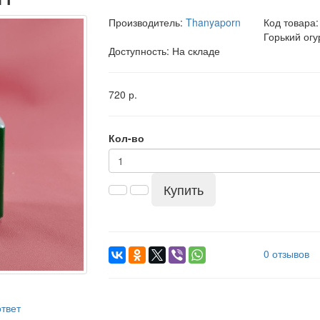
Производитель:
Thanyaporn
Код товара
Горький огу
Доступность: На складе
720 р.
Кол-во
Купить
0 отзывов
твет