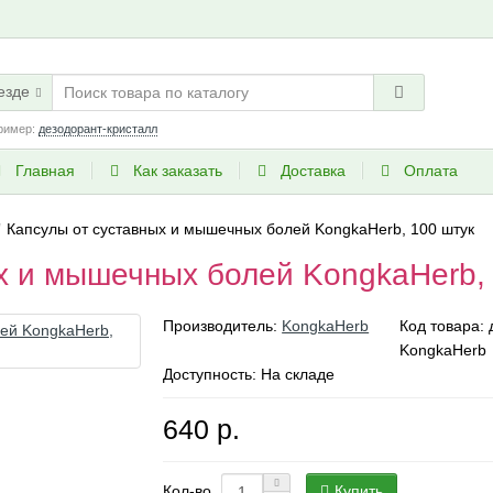
езде
ример:
дезодорант-кристалл
Главная
Как заказать
Доставка
Оплата
Капсулы от суставных и мышечных болей KongkaHerb, 100 штук
х и мышечных болей KongkaHerb,
Производитель:
KongkaHerb
Код товара:
KongkaHerb
Доступность: На складе
640 р.
Купить
Кол-во