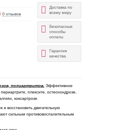
Доставка по
всему миру
0 отзывов
Безопасные
способы
оплаты
Гарантия
качества
розов, полиартритов.
Эффективное
 периартрите, плексите, остеохондрозе,
лгиях, коксартрозе.
ек и восстановить двигательную
адают сильным противовоспалительным
ает отек.