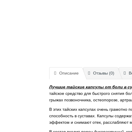
Описание
Отзывы (0)
В
Лучшие тайские капсулы от боли в су
тайское средство для быстрого снятия бо
грыжах позвоночника, остеопорозе, артра
В этих тайских капсулах очень грамотно п
способность в суставах. Капсулы содерж
эффектом и снимают отек, расслабляют м
В состав входит
перец дикорастущий
, к