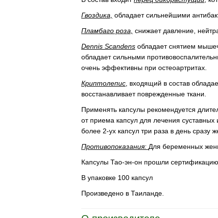
Гвоздика,
обладает сильнейшими антибак
Пламбаго роза,
снижает давление, нейтра
Dennis Scandens
обладает снятием мышечн
обладает сильными противовоспалительны
очень эффективны при остеоартритах.
Криптолепис
, входящий в состав облада
восстанавливает поврежденные ткани.
Применять капсулы рекомендуется длител
от приема капсул для лечения суставных
более 2-ух капсул три раза в день сразу
Противопоказания:
Для беременных жен
Капсулы Тао-эн-он прошли сертификацию
В упаковке 100 капсул
Произведено в Таиланде.