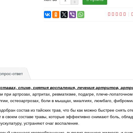
опрос-ответ
ставах, спине, снятия воспаления, лечения артритов, арт
ли при артрозах, артритах, ревматизме, подагре, плече-лопаточном
лгии, остеоартрозах, боли в мышцах, миалгиях, люмбаго, фибромиа
одобран состав из тайских трав, что бы как можно быстрее снять от
ат в своем составе травы, которые эффективно снимают боль, обл
ускулатуру, устраняют очаг воспаление.
оторый улучшает кровообращение, выводит лишнюю жидкость и сним