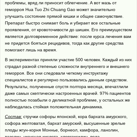
проблемы, вряд ли приносит облегчение. А вот мазь от
геморроя Hua Tuo Zhi Chuang Gao может значительно
улучшить состояние прямой кишки и общее самочувствие.
Препарат быстро снимает боль и убирает все остальные
проявления, от кровоточивости до шишек. Его преимуществом
является долговременное действие: после курса лечения вам
не придется бояться рецидивов, тогда как другие средства
помогают лишь на время.
В экспериментах приняли участие 500 человек. Каждый из них
страдал разной степенью сложности внутреннего и внешнего
геморроя. Все они следовали четкому инструктажу
специалистов и регулярно пользовались данным средством.
Результаты, полученные спустя полтора месяца, впечатлили
даже самых скептически настроенных врачей. 97% пациентов
полностью позабыли о деликатной проблеме, у остальных же
наблюдалась стойкая положительная динамика.
Состав:
стручки софоры японской, кора бархата амурского,
софора желтоватая, бархат амурский, высушенные зрелые
плоды жгун-корня Моннье, борнеол, камфора, ланолин,
вазелин, уксусная кислота, хлоргексидин, вода.