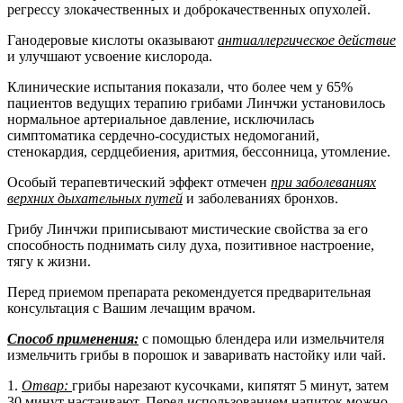
регрессу злокачественных и доброкачественных опухолей.
Ганодеровые кислоты оказывают
антиаллергическое действие
и улучшают усвоение кислорода.
Клинические испытания показали, что более чем у 65%
пациентов ведущих терапию грибами Линчжи установилось
нормальное артериальное давление, исключилась
симптоматика сердечно-сосудистых недомоганий,
стенокардия, сердцебиения, аритмия, бессонница, утомление.
Особый терапевтический эффект отмечен
при заболеваниях
верхних дыхательных путей
и заболеваниях бронхов.
Грибу Линчжи приписывают мистические свойства за его
способность поднимать силу духа, позитивное настроение,
тягу к жизни.
Перед приемом препарата рекомендуется предварительная
консультация с Вашим лечащим врачом.
Способ применения:
с помощью блендера или измельчителя
измельчить грибы в порошок и заваривать настойку или чай.
1.
Отвар:
грибы нарезают кусочками, кипятят 5 минут, затем
30 минут настаивают. Перед использованием напиток можно