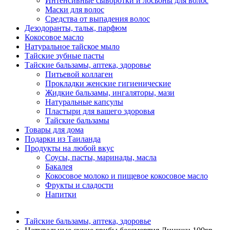
Интенсивные сыворотки и лосьоны для волос
Маски для волос
Средства от выпадения волос
Дезодоранты, тальк, парфюм
Кокосовое масло
Натуральное тайское мыло
Тайские зубные пасты
Тайские бальзамы, аптека, здоровье
Питьевой коллаген
Прокладки женские гигиенические
Жидкие бальзамы, ингаляторы, мази
Натуральные капсулы
Пластыри для вашего здоровья
Тайские бальзамы
Товары для дома
Подарки из Таиланда
Продукты на любой вкус
Соусы, пасты, маринады, масла
Бакалея
Кокосовое молоко и пищевое кокосовое масло
Фрукты и сладости
Напитки
Тайские бальзамы, аптека, здоровье