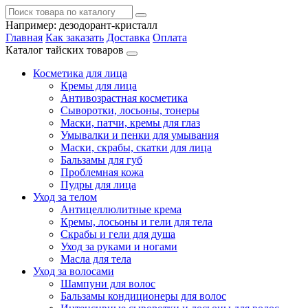
Например:
дезодорант-кристалл
Главная
Как заказать
Доставка
Оплата
Каталог тайских товаров
Косметика для лица
Кремы для лица
Антивозрастная косметика
Сыворотки, лосьоны, тонеры
Маски, патчи, кремы для глаз
Умывалки и пенки для умывания
Маски, скрабы, скатки для лица
Бальзамы для губ
Проблемная кожа
Пудры для лица
Уход за телом
Антицеллюлитные крема
Кремы, лосьоны и гели для тела
Скрабы и гели для душа
Уход за руками и ногами
Масла для тела
Уход за волосами
Шампуни для волос
Бальзамы кондиционеры для волос