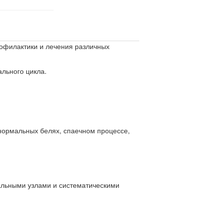
офилактики и лечения различных
ального цикла.
нормальных белях, спаечном процессе,
альными узлами и систематическими