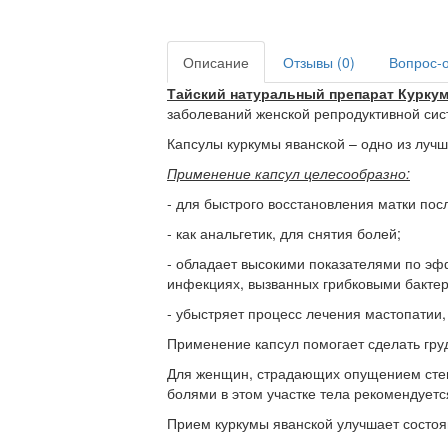
Описание
Отзывы (0)
Вопрос-о
Тайский натуральный препарат Курк
заболеваний женской репродуктивной сис
Капсулы куркумы яванской – одно из луч
Применение капсул целесообразно:
- для быстрого восстановления матки пос
- как анальгетик, для снятия болей;
- обладает высокими показателями по эф
инфекциях, вызванных грибковыми бакте
- убыстряет процесс лечения мастопатии,
Применение капсул помогает сделать груд
Для женщин, страдающих опущением стен
болями в этом участке тела рекомендуетс
Прием куркумы яванской улучшает состоян