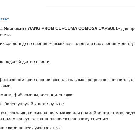
твет
ума Яванская / WANG PROM CURCUMA COMOSA CAPSULE-
для пр
темы.
ших средств для лечения женских воспалений и нарушений менстру
ле родовой деятельности;
фективности при лечении воспалительных процессов в яичниках, а
риями.
 миом, фибромиом, кист, щитовидки.
ь более упругой и подтянуть ее.
ок влагалища и выпадением матки или прямой кишки, геморроид
я прием капсул, как дополнение к основному лечению.
ие кожи на всех участках тела.