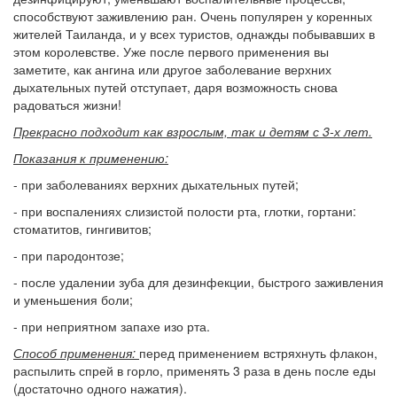
способствуют заживлению ран. Очень популярен у коренных
жителей Таиланда, и у всех туристов, однажды побывавших в
этом королевстве. Уже после первого применения вы
заметите, как ангина или другое заболевание верхних
дыхательных путей отступает, даря возможность снова
радоваться жизни!
Прекрасно подходит как взрослым, так и детям с 3-х лет.
Показания к применению:
- при заболеваниях верхних дыхательных путей;
- при воспалениях слизистой полости рта, глотки, гортани:
стоматитов, гингивитов;
- при пародонтозе;
- после удалении зуба для дезинфекции, быстрого заживления
и уменьшения боли;
- при неприятном запахе изо рта.
Способ применения:
перед применением встряхнуть флакон,
распылить спрей в горло, применять 3 раза в день после еды
(достаточно одного нажатия).