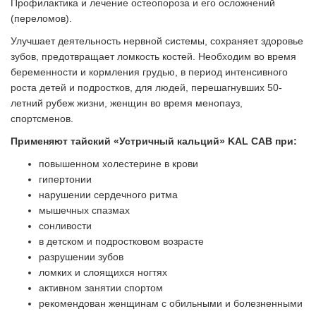
Профилактика и лечение остеопороза и его осложнений
(переломов).
Улучшает деятельность нервной системы, сохраняет здоровье
зубов, предотвращает ломкость костей. Необходим во время
беременности и кормления грудью, в период интенсивного
роста детей и подростков, для людей, перешагнувших 50-
летний рубеж жизни, женщин во время менопауз,
спортсменов.
Применяют тайский «Устричный кальций» KAL CAB при:
повышенном холестерине в крови
гипертонии
нарушении сердечного ритма
мышечных спазмах
сонливости
в детском и подростковом возрасте
разрушении зубов
ломких и слоящихся ногтях
активном занятии спортом
рекомендован женщинам с обильными и болезненными