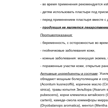
- во время применения рекомендуется из
- детям использовать пластыри под прис
- перед применением пластыря вместе с 
-
продукция не является лекарственн
Противопоказания:
- беременность, с осторожностью во врем
- гнойничковые заболевания кожи,
- кожные заболевания: мокнущая экзема, 
- пораженные участки кожи, открытые ра
Активные ингредиенты в составе
: Уси
обладают мощным болеутоляющим и согре
(Aconitum kusnezoffii), коричное масло (
sinica), травы копытня Зильбора (Asarum s
pubescens), корни клематиса китайского (C
carterii), камеде-смола коммифоры мирр
(Dryobalanops aromatica), ментол (Mentha 