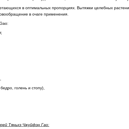
очетающихся в оптимальных пропорциях. Вытяжки целебных раст
ровообращение в очаге применения.
 Gao:
т,
,
бедро, голень и стопу),
ей Тяньхэ Чжуйфэн Гао: