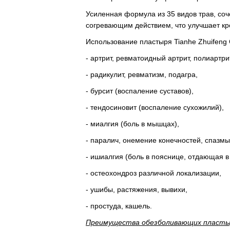
Усиленная формула из 35 видов трав, с
согревающим действием, что улучшает к
Использование пластыря Tianhe Zhuifeng
- артрит, ревматоидный артрит, полиартри
- радикулит, ревматизм, подагра,
- бурсит (воспаление суставов),
- тендосиновит (воспаление сухожилий),
- миалгия (боль в мышцах),
- паралич, онемение конечностей, спазмы
- ишиалгия (боль в пояснице, отдающая в 
- остеохондроз различной локализации,
- ушибы, растяжения, вывихи,
- простуда, кашель.
Преимущества обезболивающих пластыр