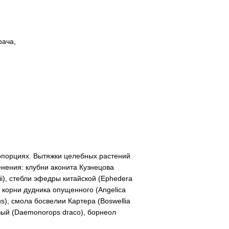
рача,
опорциях. Вытяжки целебных растений
ения: клубни аконита Кузнецова
ii), стебли эфедры китайской (Ephedera
), корни дудника опущенного (Angelica
us), смола босвелии Картера (Boswellia
вый (Daemonorops draco), борнеол