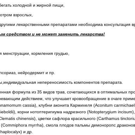
бегать холодной и жирной пищи,
мотром взрослых,
другими лекарственными препаратами необходима консультация в
ым средством и не может заменить лекарства!
я менструации, кормления грудью,
псориаз, нейродермит и пр.
ны,индивидуальная непереносимость компонентов препарата.
ленная формула из 35 видов трав, сочетающихся в оптимальных пр
вающим действием, что улучшает кровообращение в очаге примен
Cinnamomum cassia), клубни аконита Кармихеля (Aconitum carmichael
ieboldii), корни нотоптеригиума надрезного (Notopterygium incisum
lematis chinensis), цветки сафлора красильного (Carthamus tinctori
а (Commiphora myrrha), смола плодов пальмы демоноропс драконо
haplocalyx) и др.