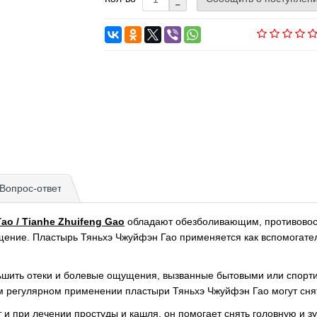
Вопрос-ответ
о / Tianhe Zhuifeng Gao
обладают обезболивающим, противовос
щение. Пластырь Тяньхэ Чжуйфэн Гао применяется как вспомогате
ньшить отеки и болевые ощущения, вызванные бытовыми или спорт
 регулярном применении пластыри Тяньхэ Чжуйфэн Гао могут снят
и при лечении простуды и кашля, он помогает снять головную и з