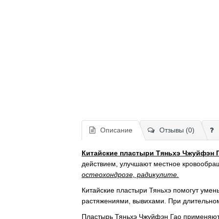
Описание
Отзывы (0)
Китайские пластыри Тяньхэ Чжуйфэн Га
действием, улучшают местное кровообра
остеохондрозе, радикулите.
Китайские пластыри Тяньхэ помогут уме
растяжениями, вывихами. При длительном
Пластырь Тяньхэ Чжуйфэн Гао применяют 