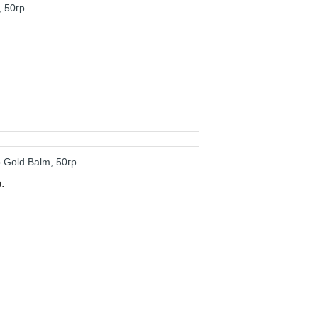
.
.
.