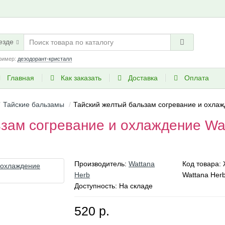
езде
ример:
дезодорант-кристалл
Главная
Как заказать
Доставка
Оплата
Тайские бальзамы
Тайский желтый бальзам согревание и охлажд
зам согревание и охлаждение Wat
Производитель:
Wattana
Код товара:
Herb
Wattana Her
Доступность: На складе
520 р.