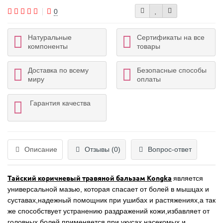
0
Натуральные
Сертификаты на все
компоненты
товары
Доставка по всему
Безопасные способы
миру
оплаты
Гарантия качества
Описание
Отзывы (0)
Вопрос-ответ
Тайский коричневый травяной бальзам Kongka
является
универсальной мазью, которая спасает от болей в мышцах и
суставах,надежный помощник при ушибах и растяжениях,а так
же способствует устранению раздражений кожи,избавляет от
головных болей,применяется при укусах насекомых и