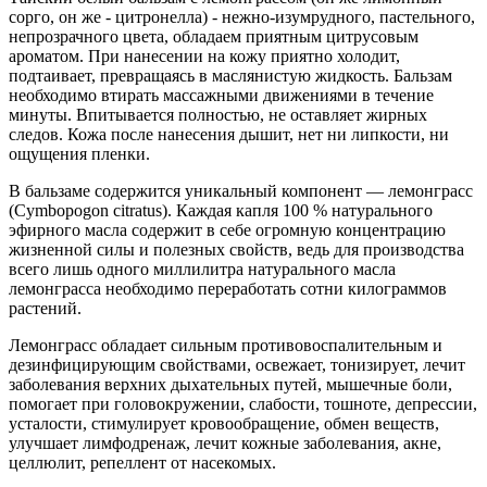
сорго, он же - цитронелла) - нежно-изумрудного, пастельного,
непрозрачного цвета, обладаем приятным цитрусовым
ароматом. При нанесении на кожу приятно холодит,
подтаивает, превращаясь в маслянистую жидкость. Бальзам
необходимо втирать массажными движениями в течение
минуты. Впитывается полностью, не оставляет жирных
следов. Кожа после нанесения дышит, нет ни липкости, ни
ощущения пленки.
В бальзаме содержится уникальный компонент — лемонграсс
(Cymbopogon citratus). Каждая капля 100 % натурального
эфирного масла содержит в себе огромную концентрацию
жизненной силы и полезных свойств, ведь для производства
всего лишь одного миллилитра натурального масла
лемонграсса необходимо переработать сотни килограммов
растений.
Лемонграсс обладает сильным противовоспалительным и
дезинфицирующим свойствами, освежает, тонизирует, лечит
заболевания верхних дыхательных путей, мышечные боли,
помогает при головокружении, слабости, тошноте, депрессии,
усталости, стимулирует кровообращение, обмен веществ,
улучшает лимфодренаж, лечит кожные заболевания, акне,
целлюлит, репеллент от насекомых.