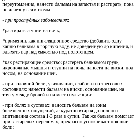
переутомления, нанести бальзам на запястья и растирать, пока
не исчезнут симптомы.
-
при простудных заболеваниях
:
*растирать ступни на ночь,
*применять как ингаляционное средство (добавить одну
каплю бальзама в горячую воду, не доведенную до кипения, и
вдыхать пар над емкостью под полотенцем.
*как растирающее средство: растереть бальзамом грудь,
икроножные мышцы и ступни на ночь, нанести на виски, под
носом, на основание шеи.
- при головной боли, укачивании, слабости и стрессовых
состояниях: нанести бальзам на виски, основание шеи, на
точку между бровей и на места пульсации;
- при болях в суставах: наносить бальзам на зоны
болезненных ощущений, аккуратно втирая до полного
впитывания состава 1-3 раза в сутки. Так же бальзам помогает
при застарелых переломах, прекрасно успокаивает ноющие
боли;