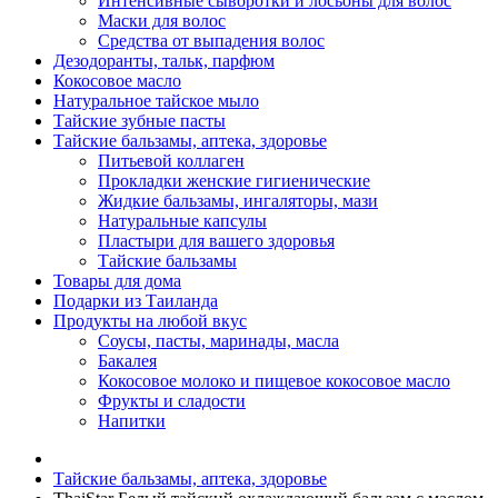
Интенсивные сыворотки и лосьоны для волос
Маски для волос
Средства от выпадения волос
Дезодоранты, тальк, парфюм
Кокосовое масло
Натуральное тайское мыло
Тайские зубные пасты
Тайские бальзамы, аптека, здоровье
Питьевой коллаген
Прокладки женские гигиенические
Жидкие бальзамы, ингаляторы, мази
Натуральные капсулы
Пластыри для вашего здоровья
Тайские бальзамы
Товары для дома
Подарки из Таиланда
Продукты на любой вкус
Соусы, пасты, маринады, масла
Бакалея
Кокосовое молоко и пищевое кокосовое масло
Фрукты и сладости
Напитки
Тайские бальзамы, аптека, здоровье