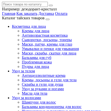
Например:
дезодорант-кристалл
Главная
Как заказать
Доставка
Оплата
Каталог тайских товаров
Косметика для лица
Кремы для лица
Антивозрастная косметика
Сыворотки, лосьоны, тонеры
Маски, патчи, кремы для глаз
Умывалки и пенки для умывания
Маски, скрабы, скатки для лица
Бальзамы для губ
Проблемная кожа
Пудры для лица
Уход за телом
Антицеллюлитные крема
Кремы, лосьоны и гели для тела
Скрабы и гели для душа
Уход за руками и ногами
Масла для тела
Уход за волосами
Шампуни для волос
Бальзамы кондиционеры для волос