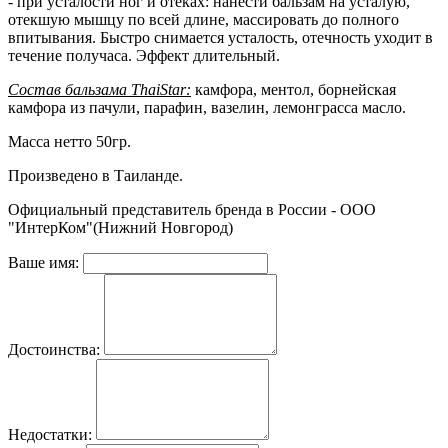
- при усталости ног и отеках: нанести бальзам на усталую,
отекшую мышцу по всей длине, массировать до полного
впитывания. Быстро снимается усталость, отечность уходит в
течение получаса. Эффект длительный.
Состав бальзама ThaiStar:
камфора, ментол, борнейская
камфора из пачули, парафин, вазелин, лемонграсса масло.
Масса нетто 50гр.
Произведено в Таиланде.
Официальный представитель бренда в России - ООО
"ИнтерКом"(Нижний Новгород)
Ваше имя:
Достоинства:
Недостатки: