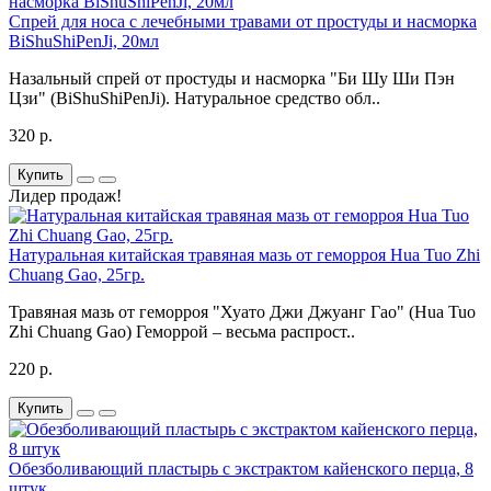
Спрей для носа с лечебными травами от простуды и насморка
BiShuShiPenJi, 20мл
Назальный спрей от простуды и насморка "Би Шу Ши Пэн
Цзи" (BiShuShiPenJi). Натуральное средство обл..
320 р.
Купить
Лидер продаж!
Натуральная китайская травяная мазь от геморроя Hua Tuo Zhi
Chuang Gao, 25гр.
Травяная мазь от геморроя "Хуато Джи Джуанг Гао" (Hua Tuo
Zhi Chuang Gao) Геморрой – весьма распрост..
220 р.
Купить
Обезболивающий пластырь с экстрактом кайенского перца, 8
штук