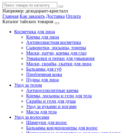
Например:
дезодорант-кристалл
Главная
Как заказать
Доставка
Оплата
Каталог тайских товаров
Косметика для лица
Кремы для лица
Антивозрастная косметика
Сыворотки, лосьоны, тонеры
Маски, патчи, кремы для глаз
Умывалки и пенки для умывания
Маски, скрабы, скатки для лица
Бальзамы для губ
Проблемная кожа
Пудры для лица
Уход за телом
Антицеллюлитные крема
Кремы, лосьоны и гели для тела
Скрабы и гели для душа
Уход за руками и ногами
Масла для тела
Уход за волосами
Шампуни для волос
Бальзамы кондиционеры для волос