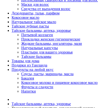
Интенсивные сыворотки и лосьоны для волос
Маски для волос
Средства от выпадения волос
Дезодоранты, тальк, парфюм
Кокосовое масло
Натуральное тайское мыло
Тайские зубные пасты
Тайские бальзамы, аптека, здоровье
Питьевой коллаген
Прокладки женские гигиенические
Жидкие бальзамы, ингаляторы, мази
Натуральные капсулы
Пластыри для вашего здоровья
Тайские бальзамы
Товары для дома
Подарки из Таиланда
Продукты на любой вкус
Соусы, пасты, маринады, масла
Бакалея
Кокосовое молоко и пищевое кокосовое масло
Фрукты и сладости
Напитки
Тайские бальзамы, аптека, здоровье