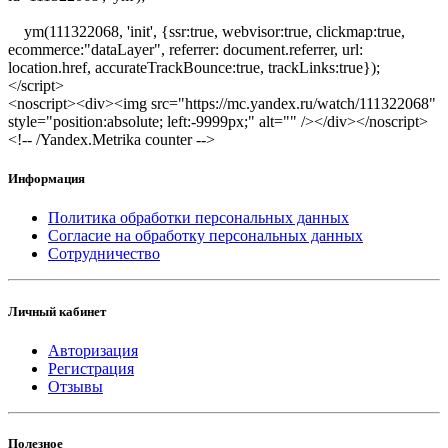
ym(111322068, 'init', {ssr:true, webvisor:true, clickmap:true,
ecommerce:"dataLayer", referrer: document.referrer, url:
location.href, accurateTrackBounce:true, trackLinks:true});
</script>
<noscript><div><img src="https://mc.yandex.ru/watch/111322068"
style="position:absolute; left:-9999px;" alt="" /></div></noscript>
<!-- /Yandex.Metrika counter -->
Информация
Политика обработки персональных данных
Согласие на обработку персональных данных
Сотрудничество
Личный кабинет
Авторизация
Регистрация
Отзывы
Полезное