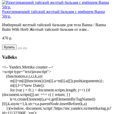
Разогревающий тайский желтый бальзам с имбирем Banna
50гр.
Имбирный желтый тайский бальзам для тела Banna / Banna
Balm With Herb Желтый тайский бальзам от изве..
470 р.
Купить
Valleks
<!-- Yandex.Metrika counter -->
<script type="text/javascript">
(function(m,e,t,r,i,k,a){
m[i]=m[i]||function(){(m[i].a=m[i].a||[]).push(arguments)};
m[i].l=1*new Date();
for (var j = 0; j < document.scripts.length; j++) {if
(document.scripts[j].src === r) { return; }}
k=e.createElement(t),a=e.getElementsByTagName(t)
[0],k.async=1,k.src=r,a.parentNode.insertBefore(k,a)
})(window, document,'script','https://mc.yandex.ru/metrika/tag.js?
id=111322068', 'ym');