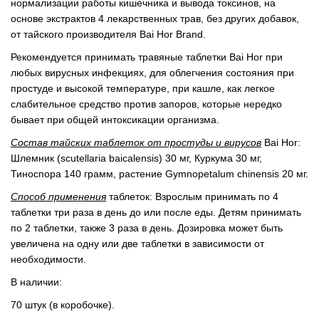
нормализации работы кишечника и вывода токсинов, на
основе экстрактов 4 лекарственных трав, без других добавок,
от тайского производителя Bai Hor Brand.
Рекомендуется принимать травяные таблетки Bai Hor при
любых вирусных инфекциях, для облегчения состояния при
простуде и высокой температуре, при кашле, как легкое
слабительное средство против запоров, которые нередко
бывает при общей интоксикации организма.
Состав тайских таблеток от простуды и вирусов
Bai Hor:
Шлемник (scutellaria baicalensis) 30 мг, Куркума 30 мг,
Тиноспора 140 грамм, растение Gymnopetalum chinensis 20 мг.
Способ применения
таблеток: Взрослым принимать по 4
таблетки три раза в день до или после еды. Детям принимать
по 2 таблетки, также 3 раза в день. Дозировка может быть
увеличена на одну или две таблетки в зависимости от
необходимости.
В наличии:
70 штук (в коробочке).