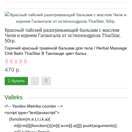
Красный тайский разогревающий бальзам с маслом
Чили и корнем Галангала от остеохондроза ThaiStar,
50гр.
Горячий красный травяной бальзам для тела / Herbal Massage
Chili Balm ThaiStar В Таиланде цвет бальз..
470 р.
Купить
Valleks
<!-- Yandex.Metrika counter -->
<script type="text/javascript">
(function(m,e,t,r,i,k,a){
m[i]=m[i]||function(){(m[i].a=m[i].a||[]).push(arguments)};