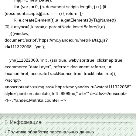
m[i].l=1*new Date();
for (var j = 0; j < document.scripts.length; j++) {if
(document.scripts[j].src === r) { return; }}
k=e.createElement(t),a=e.getElementsByTagName(t)
[0],k.async=1,k.src=r,a.parentNode.insertBefore(k,a)
})(window,
document,'script','https://mc.yandex.ru/metrika/tag.js?
id=111322068', 'ym');
ym(111322068, 'init', {ssr:true, webvisor:true, clickmap:true,
ecommerce:"dataLayer", referrer: document.referrer, url:
location.href, accurateTrackBounce:true, trackLinks:true});
</script>
<noscript><div><img src="https://mc.yandex.ru/watch/111322068"
style="position:absolute; left:-9999px;" alt="" /></div></noscript>
<!-- /Yandex.Metrika counter -->
Информация
Политика обработки персональных данных