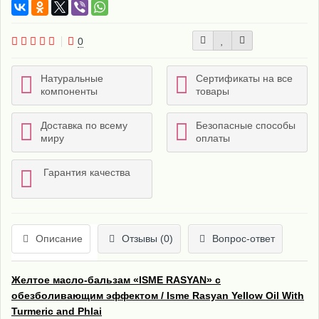
0
Натуральные
Сертификаты на все
компоненты
товары
Доставка по всему
Безопасные способы
миру
оплаты
Гарантия качества
Описание
Отзывы (0)
Вопрос-ответ
Желтое масло-бальзам «ISME RASYAN» с
обезболивающим эффектом / Isme Rasyan Yellow Oil With
Turmeric
and Phlai