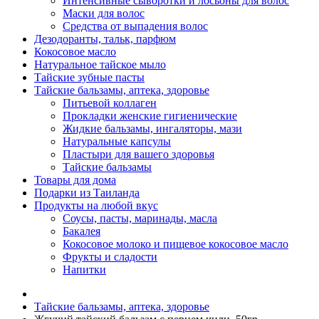
Интенсивные сыворотки и лосьоны для волос
Маски для волос
Средства от выпадения волос
Дезодоранты, тальк, парфюм
Кокосовое масло
Натуральное тайское мыло
Тайские зубные пасты
Тайские бальзамы, аптека, здоровье
Питьевой коллаген
Прокладки женские гигиенические
Жидкие бальзамы, ингаляторы, мази
Натуральные капсулы
Пластыри для вашего здоровья
Тайские бальзамы
Товары для дома
Подарки из Таиланда
Продукты на любой вкус
Соусы, пасты, маринады, масла
Бакалея
Кокосовое молоко и пищевое кокосовое масло
Фрукты и сладости
Напитки
Тайские бальзамы, аптека, здоровье