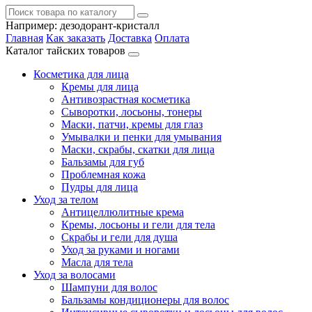
Например:
дезодорант-кристалл
Главная
Как заказать
Доставка
Оплата
Каталог тайских товаров
Косметика для лица
Кремы для лица
Антивозрастная косметика
Сыворотки, лосьоны, тонеры
Маски, патчи, кремы для глаз
Умывалки и пенки для умывания
Маски, скрабы, скатки для лица
Бальзамы для губ
Проблемная кожа
Пудры для лица
Уход за телом
Антицеллюлитные крема
Кремы, лосьоны и гели для тела
Скрабы и гели для душа
Уход за руками и ногами
Масла для тела
Уход за волосами
Шампуни для волос
Бальзамы кондиционеры для волос