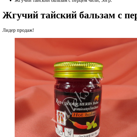
Жгучий тайский бальзам с перцем чили, 50гр.
Жгучий тайский бальзам с пе
Лидер продаж!