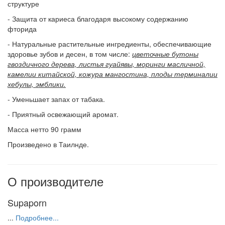
структуре
- Защита от кариеса благодаря высокому содержанию
фторида
- Натуральные растительные ингредиенты, обеспечивающие
здоровье зубов и десен, в том числе:
цветочные бутоны
гвоздичного дерева, листья гуайявы, моринги масличной,
камелии китайской, кожура мангостина, плоды терминалии
хебулы, эмблики.
- Уменьшает запах от табака.
- Приятный освежающий аромат.
Масса нетто 90 грамм
Произведено в Таилнде.
О производителе
Supaporn
...
Подробнее...