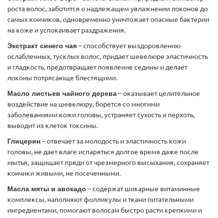
роста волос, заботится о надлежащем увлажнении локонов до
самых кончиков, одновременно уничтожает опасные бактерии
на коже и успокаивает раздражения.
Экстракт синего чая
– способствует выздоровлению
ослабленных, тусклых волос, придает шевелюре эластичность
и гладкость, предотвращает появление седины и делает
локоны потрясающе блестящими.
Масло листьев чайного дерева
– оказывает целительное
воздействие на шевелюру, борется со многими
заболеваниями кожи головы, устраняет сухость и перхоть,
выводит из клеток токсины.
Глицерин
– отвечает за молодость и эластичность кожи
головы, не дает влаге испаряться долгое время даже после
мытья, защищает пряди от чрезмерного высыхания, сохраняет
кончики живыми, не посеченными.
Масла мяты и авокадо
– содержат шикарные витаминные
комплексы, наполняют фолликулы и ткани питательными
ингредиентами, помогают волосам быстро расти крепкими и