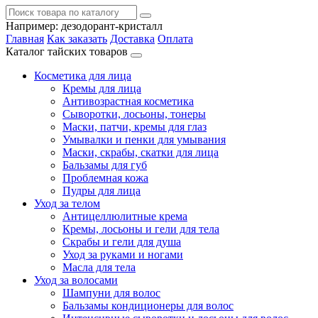
Например:
дезодорант-кристалл
Главная
Как заказать
Доставка
Оплата
Каталог тайских товаров
Косметика для лица
Кремы для лица
Антивозрастная косметика
Сыворотки, лосьоны, тонеры
Маски, патчи, кремы для глаз
Умывалки и пенки для умывания
Маски, скрабы, скатки для лица
Бальзамы для губ
Проблемная кожа
Пудры для лица
Уход за телом
Антицеллюлитные крема
Кремы, лосьоны и гели для тела
Скрабы и гели для душа
Уход за руками и ногами
Масла для тела
Уход за волосами
Шампуни для волос
Бальзамы кондиционеры для волос