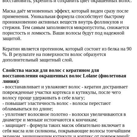
восстановить, укрепить и сохранить цвет окрашенных волос.
Маска даёт мгновенных эффект, который виден сразу после
применения. Уникальная формула способствует быстрому
проникновению активных веществ внутрь фолликулов и
стержня. Тем самым заполняются микропустоты, снижается
пористость и ломкость. Ваши волосы будут под надежной
защитой.
Кератин является протеином, который состоит из белка на 90
%. В результате на поверхности волос образуется
дополнительный защитный слой.
Свойства маски для волос с кератином для
восстановления окрашенных волос Lolane (фиолетовая
линия):
- восстанавливает и увлажняет волос - кератин достраивает
поврежденные участки кортекса и кутикулы, после чего
волосу проще удерживать в себе влагу;
- повышает эластичность волос - волосы перестают
обламываться по длине;
- уплотняет волосяное полотно - волоски увеличиваются в
диаметре и меньше истончаются к кончикам;
- защищает - формула таких масок обязательно включает в
себя масла или силиконы, покрывающие волосы тончайшим
экраном, защищающим кутикулу и кортекс от повреждений;