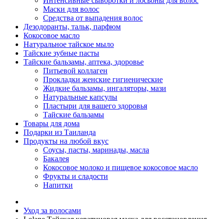
Интенсивные сыворотки и лосьоны для волос
Маски для волос
Средства от выпадения волос
Дезодоранты, тальк, парфюм
Кокосовое масло
Натуральное тайское мыло
Тайские зубные пасты
Тайские бальзамы, аптека, здоровье
Питьевой коллаген
Прокладки женские гигиенические
Жидкие бальзамы, ингаляторы, мази
Натуральные капсулы
Пластыри для вашего здоровья
Тайские бальзамы
Товары для дома
Подарки из Таиланда
Продукты на любой вкус
Соусы, пасты, маринады, масла
Бакалея
Кокосовое молоко и пищевое кокосовое масло
Фрукты и сладости
Напитки
Уход за волосами