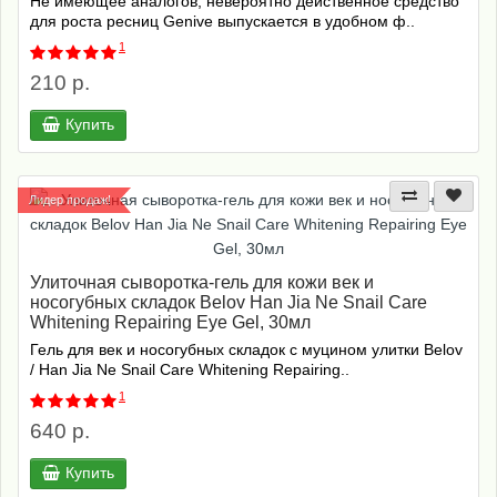
Не имеющее аналогов, невероятно действенное средство
для роста ресниц Genive выпускается в удобном ф..
1
210 р.
Купить
Лидер продаж!
Улиточная сыворотка-гель для кожи век и
носогубных складок Belov Han Jia Ne Snail Care
Whitening Repairing Eye Gel, 30мл
Гель для век и носогубных складок с муцином улитки Belov
/ Han Jia Ne Snail Care Whitening Repairing..
1
640 р.
Купить