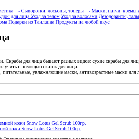
метика
- Сыворотки, лосьоны, тонеры
- Маски, патчи, кремы д
дры для лица
Уход за телом
Уход за волосами
Дезодоранты, тал
ома
Подарки из Таиланда
Продукты на любой вкус
ца
жи. Скрабы для лица бывают разных видов: сухие скрабы для лиц
олучить с помощью скаток для лица.
 питательные, увлажняющие маски, антивозрастные маски для ли
мной кожи Snow Lotus Gel Scrub 100гр.