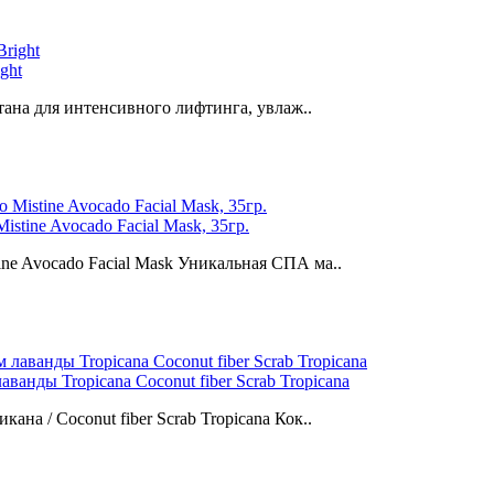
ght
отана для интенсивного лифтинга, увлаж..
stine Avocado Facial Mask, 35гр.
ine Avocado Facial Mask Уникальная СПА ма..
ванды Tropicana Сосоnut fiber Scrab Tropicana
на / Сосоnut fiber Scrab Tropicana Кок..