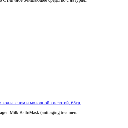
ub Отличное очищающее средство с натурал..
м коллагеном и молочной кислотой, 65гр.
en Milk Bath/Mask (anti-aging treatmen..