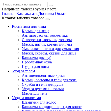
Например:
тайская зубная паста
Главная
Как заказать
Доставка
Оплата
Каталог тайских товаров
Косметика для лица
Кремы для лица
Антивозрастная косметика
Сыворотки, лосьоны, тонеры
Маски, патчи, кремы для глаз
Умывалки и пенки для умывания
Маски, скрабы, скатки для лица
Бальзамы для губ
Проблемная кожа
Пудры для лица
Уход за телом
Антицеллюлитные крема
Кремы, лосьоны и гели для тела
Скрабы и гели для душа
Уход за руками и ногами
Масла для тела
Уход за волосами
Шампуни для волос
Бальзамы кондиционеры для волос