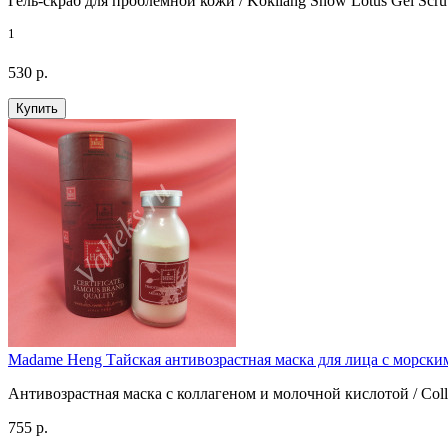
Гель-скраб для проблемной кожи / Kokliang Snow Lotus Gel Scr
1
530 р.
Купить
Madame Heng Тайская антивозрастная маска для лица с морски
Антивозрастная маска с коллагеном и молочной кислотой / Collag
755 р.