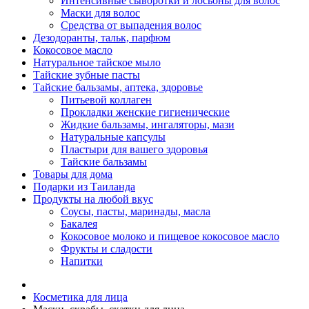
Интенсивные сыворотки и лосьоны для волос
Маски для волос
Средства от выпадения волос
Дезодоранты, тальк, парфюм
Кокосовое масло
Натуральное тайское мыло
Тайские зубные пасты
Тайские бальзамы, аптека, здоровье
Питьевой коллаген
Прокладки женские гигиенические
Жидкие бальзамы, ингаляторы, мази
Натуральные капсулы
Пластыри для вашего здоровья
Тайские бальзамы
Товары для дома
Подарки из Таиланда
Продукты на любой вкус
Соусы, пасты, маринады, масла
Бакалея
Кокосовое молоко и пищевое кокосовое масло
Фрукты и сладости
Напитки
Косметика для лица