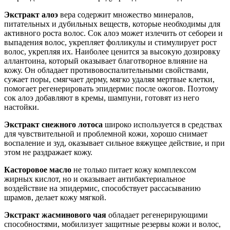
Экстракт алоэ
вера содержит множество минералов,
питательных и дубильных веществ, которые необходимы для
активного роста волос. Сок алоэ может излечить от себореи и
выпадения волос, укрепляет фолликулы и стимулирует рост
волос, укрепляя их. Наиболее ценится за высокую дозировку
аллантоина, который оказывает благотворное влияние на
кожу. Он обладает противовоспалительными свойствами,
сужает поры, смягчает дерму, мягко удаляя мертвые клетки,
помогает регенерировать эпидермис после ожогов. Поэтому
сок алоэ добавляют в кремы, шампуни, готовят из него
настойки.
Экстракт снежного лотоса
широко используется в средствах
для чувствительной и проблемной кожи, хорошо снимает
воспаление и зуд, оказывает сильное вяжущее действие, и при
этом не раздражает кожу.
Касторовое масло
не только питает кожу комплексом
жирных кислот, но и оказывает антибактериальное
воздействие на эпидермис, способствует рассасыванию
шрамов, делает кожу мягкой.
Экстракт жасминового чая
обладает регенерирующими
способностями, мобилизует защитные резервы кожи и волос,