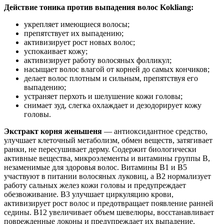
Действие тоника против выпадения волос Kokliang:
укрепляет имеющиеся волосы;
препятствует их выпадению;
активизирует рост новых волос;
успокаивает кожу;
активизирует работу волосяных фолликул;
насыщает волос влагой от корней до самых кончиков;
делает волос плотным и сильным, препятствуя его
выпадению;
устраняет перхоть и шелушение кожи головы;
снимает зуд, слегка охлаждает и дезодорирует кожу
головы.
Экстракт корня женьшеня
— антиоксидантное средство,
улучшает клеточный метаболизм, обмен веществ, затягивает
ранки, не пересушивает дерму. Содержит биологически
активные вещества, микроэлементы и витамины группы В,
незаменимые для здоровья волос. Витамины В1 и В5
участвуют в питании волосяных луковиц, а В2 нормализует
работу сальных желез кожи головы и предупреждает
обезвоживание. В3 улучшает циркуляцию крови,
активизирует рост волос и предотвращает появление ранней
седины. В12 увеличивает объем шевелюры, восстанавливает
поврежденные локоны и предупреждает их выпадение.