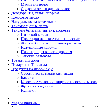
Интенсивные сыворотки и лосьоны для волос
Маски для волос
Средства от выпадения волос
Дезодоранты, тальк, парфюм
Кокосовое масло
Натуральное тайское мыло
Тайские зубные пасты
Тайские бальзамы, аптека, здоровье
Питьевой коллаген
Прокладки женские гигиенические
Жидкие бальзамы, ингаляторы, мази
Натуральные капсулы
Пластыри для вашего здоровья
Тайские бальзамы
Товары для дома
Подарки из Таиланда
Продукты на любой вкус
Соусы, пасты, маринады, масла
Бакалея
Кокосовое молоко и пищевое кокосовое масло
Фрукты и сладости
Напитки
Уход за волосами