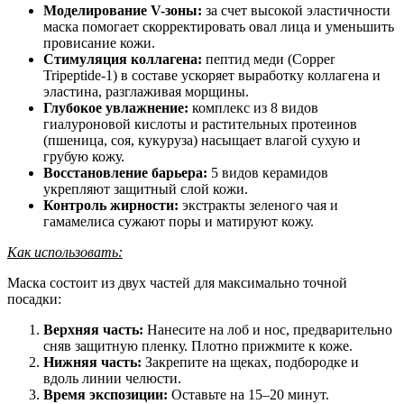
Моделирование V-зоны:
за счет высокой эластичности
маска помогает скорректировать овал лица и уменьшить
провисание кожи.
Стимуляция коллагена:
пептид меди (Copper
Tripeptide-1) в составе ускоряет выработку коллагена и
эластина, разглаживая морщины.
Глубокое увлажнение:
комплекс из 8 видов
гиалуроновой кислоты и растительных протеинов
(пшеница, соя, кукуруза) насыщает влагой сухую и
грубую кожу.
Восстановление барьера:
5 видов керамидов
укрепляют защитный слой кожи.
Контроль жирности:
экстракты зеленого чая и
гамамелиса сужают поры и матируют кожу.
Как использовать:
Маска состоит из двух частей для максимально точной
посадки:
Верхняя часть:
Нанесите на лоб и нос, предварительно
сняв защитную пленку. Плотно прижмите к коже.
Нижняя часть:
Закрепите на щеках, подбородке и
вдоль линии челюсти.
Время экспозиции:
Оставьте на 15–20 минут.