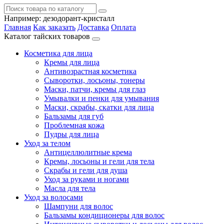
Например:
дезодорант-кристалл
Главная
Как заказать
Доставка
Оплата
Каталог тайских товаров
Косметика для лица
Кремы для лица
Антивозрастная косметика
Сыворотки, лосьоны, тонеры
Маски, патчи, кремы для глаз
Умывалки и пенки для умывания
Маски, скрабы, скатки для лица
Бальзамы для губ
Проблемная кожа
Пудры для лица
Уход за телом
Антицеллюлитные крема
Кремы, лосьоны и гели для тела
Скрабы и гели для душа
Уход за руками и ногами
Масла для тела
Уход за волосами
Шампуни для волос
Бальзамы кондиционеры для волос