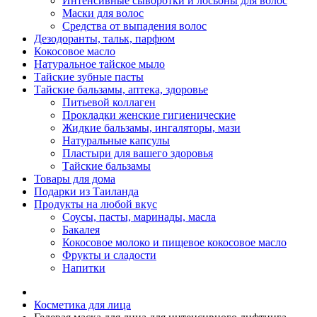
Интенсивные сыворотки и лосьоны для волос
Маски для волос
Средства от выпадения волос
Дезодоранты, тальк, парфюм
Кокосовое масло
Натуральное тайское мыло
Тайские зубные пасты
Тайские бальзамы, аптека, здоровье
Питьевой коллаген
Прокладки женские гигиенические
Жидкие бальзамы, ингаляторы, мази
Натуральные капсулы
Пластыри для вашего здоровья
Тайские бальзамы
Товары для дома
Подарки из Таиланда
Продукты на любой вкус
Соусы, пасты, маринады, масла
Бакалея
Кокосовое молоко и пищевое кокосовое масло
Фрукты и сладости
Напитки
Косметика для лица