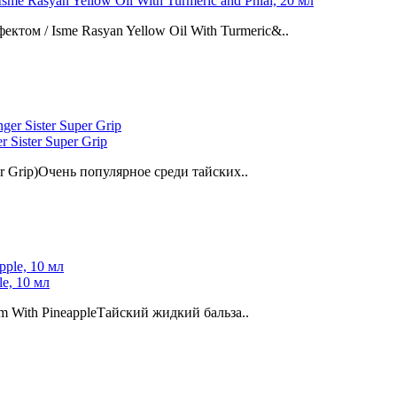
e Rasyan Yellow Oil With Turmeric and Phlai, 20 мл
ом / Isme Rasyan Yellow Oil With Turmeric&..
 Sister Super Grip
er Grip)Очень популярное среди тайских..
e, 10 мл
 With PineappleТайский жидкий бальза..