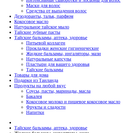
Интенсивные сыворотки и лосьоны для волос
Маски для волос
Средства от выпадения волос
Дезодоранты, тальк, парфюм
Кокосовое масло
Натуральное тайское мыло
Тайские зубные пасты
Тайские бальзамы, аптека, здоровье
Питьевой коллаген
Прокладки женские гигиенические
Жидкие бальзамы, ингаляторы, мази
Натуральные капсулы
Пластыри для вашего здоровья
Тайские бальзамы
Товары для дома
Подарки из Таиланда
Продукты на любой вкус
Соусы, пасты, маринады, масла
Бакалея
Кокосовое молоко и пищевое кокосовое масло
Фрукты и сладости
Напитки
Тайские бальзамы, аптека, здоровье