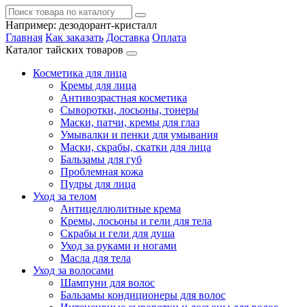
Например:
дезодорант-кристалл
Главная
Как заказать
Доставка
Оплата
Каталог тайских товаров
Косметика для лица
Кремы для лица
Антивозрастная косметика
Сыворотки, лосьоны, тонеры
Маски, патчи, кремы для глаз
Умывалки и пенки для умывания
Маски, скрабы, скатки для лица
Бальзамы для губ
Проблемная кожа
Пудры для лица
Уход за телом
Антицеллюлитные крема
Кремы, лосьоны и гели для тела
Скрабы и гели для душа
Уход за руками и ногами
Масла для тела
Уход за волосами
Шампуни для волос
Бальзамы кондиционеры для волос