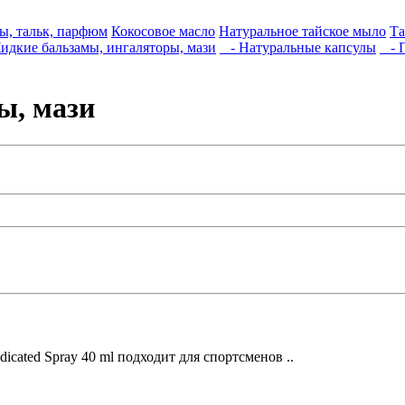
ы, тальк, парфюм
Кокосовое масло
Натуральное тайское мыло
Та
дкие бальзамы, ингаляторы, мази
- Натуральные капсулы
- П
ы, мази
ated Spray 40 ml подходит для спортсменов ..