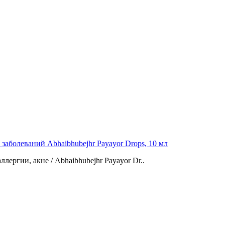
заболеваний Abhaibhubejhr Payayor Drops, 10 мл
лергии, акне / Abhaibhubejhr Payayor Dr..