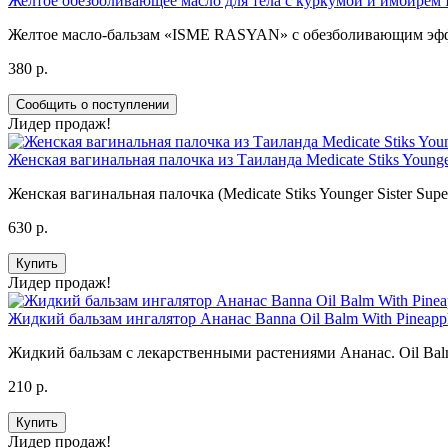
Желтое обезболивающее масло для тела с куркумой и имбирем Ism
Желтое масло-бальзам «ISME RASYAN» с обезболивающим эффект
380 р.
Сообщить о поступлении
Лидер продаж!
Женская вагинальная палочка из Таиланда Medicate Stiks Younger
Женская вагинальная палочка (Medicate Stiks Younger Sister Sup
630 р.
Купить
Лидер продаж!
Жидкий бальзам ингалятор Ананас Banna Oil Balm With Pineappl
Жидкий бальзам с лекарственными растениями Ананас. Oil Balm
210 р.
Купить
Лидер продаж!