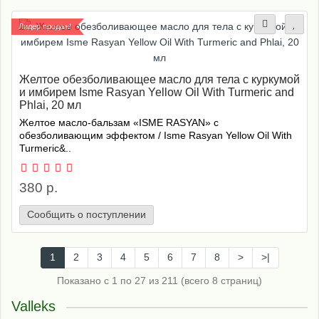
Лидер продаж!
Желтое обезболивающее масло для тела с куркумой
и имбирем Isme Rasyan Yellow Oil With Turmeric and
Phlai, 20 мл
Желтое масло-бальзам «ISME RASYAN» с
обезболивающим эффектом / Isme Rasyan Yellow Oil With
Turmeric&..
380 р.
Сообщить о поступлении
1
2
3
4
5
6
7
8
>
>|
Показано с 1 по 27 из 211 (всего 8 страниц)
Valleks