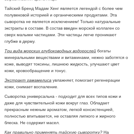
Тайский Бренд Мадам Хенг является легендой с более чем
полувековой историей и органическими продуктами. Эта
сыворотка не является исключением! Только натуральные
экстракты в составе. В состав введен морской коллаген со
сверх малыми частицами. Эти частицы легче проникают
глубже в дерму.
Три вида морских глубоководных водорослей
богаты
минеральными веществами и витаминами, нежно заботятся о
коже, выводят токсины, лишнюю жидкость, улучшают цвет
кожи, кровообращение и тонус.
Экстракт гамамелиса
увлажняет, помогает регенерации
кожи, снимает воспаление.
Сыворотка универсальна - подходит для всех типов кожи и
даже для чувствительной кожи вокруг глаз. Обладает
прекрасным нежным ароматом, легкой консистенцией,
полностью впитывается, не оставляя липкого и жирного
блеска. Не содержит масел.
Как правильно применять тайскую сыворотку?
На