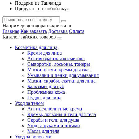
Подарки из Таиланда
Продукты на любой вкус
Например:
дезодорант-кристалл
Главная
Как заказать
Доставка
Оплата
Каталог тайских товаров
Косметика для лица
Кремы для лица
Антивозрастная косметика
Сыворотки, лосьоны, тонеры
Маски, патчи, кремы для глаз
Умывалки и пенки для умывания
Маски, скрабы, скатки для лица
Бальзамы для губ
Проблемная кожа
Пудры для лица
Уход за телом
Антицеллюлитные крема
Кремы, лосьоны и гели для тела
Скрабы и гели для душа
Уход за руками и ногами
Масла для тела
Уход за волосами