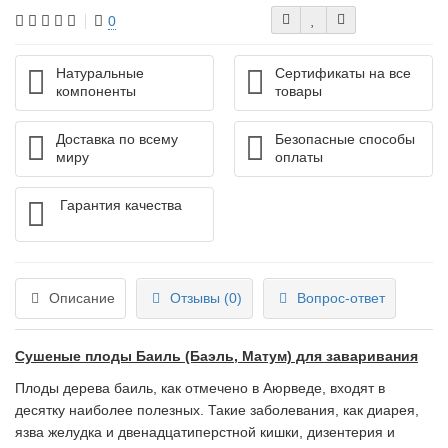
0
Натуральные
Сертификаты на все
компоненты
товары
Доставка по всему
Безопасные способы
миру
оплаты
Гарантия качества
Описание
Отзывы (0)
Вопрос-ответ
Сушеные плоды Баиль (Баэль, Матум) для заваривания
Плоды дерева баиль, как отмечено в Аюрведе, входят в
десятку наиболее полезных. Такие заболевания, как диарея,
язва желудка и двенадцатиперстной кишки, дизентерия и