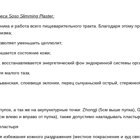
са Soso Slimming Plaster:
чника и работа всего пищеварительного тракта. Благодаря этому п
низма;
позволяет уменьшить целлюлит;
чшается состояние кожи;
, восстанавливается энергетический фон эндокринной системы орг
и малого таза.
ьванская, слоевище эклонии, перец сычуаньский острый, стержнео
пок, а так же на акупунктурные точки: Zhongji (5см выше пупка), 
5см влево и вправо от пупка), также допустимо накладывать пласт
пластыря
я избежания кожного раздражения (местное покраснение и зуд свя