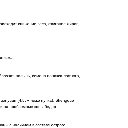
роисходит снижение веса, сжигание жиров,
анизма;
бразная полынь, семена панакса ложного,
Guanyuan (4.5см ниже пупка), Shengque
ыри на проблемные зоны бедер.
заны с наличием в составе острого