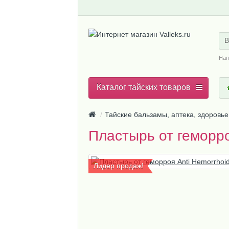
В
Нап
Каталог тайских товаров
Тайские бальзамы, аптека, здоровье
Пластырь от геморро
Лидер продаж!