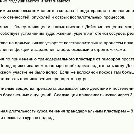
енно подсушиваются и затягиваются.
им из ключевых компонентов состава. Предотвращает появление о
ию отечностей, опухолей и острых воспалительных процессов.
твие – болеутоляющее и спазматическое. Действие вещества мощн
собствует устранению зуда, жжения, укрепляет стенки сосудов, 
вие на прямую кишку: ускоряет восстановительные процессы в тка
ния инфекции и заражения стафилококками и стрептококками.
ия по применению трансдермального пластыря от геморроя простая
 Перед приклеиванием пластыря необходимо подготовить кожу. Для
жном участке не было волос. Если же волосяной покров там большо
тствовать проникновению препарата внутрь.
активные вещества препарата оказывают свое действие и постепенн
без болезненных ощущений. Следующий приклеивать нужно через 3 
ьная длительность курса лечения трансдермальным пластырем – 8 
и несколько курсов подряд.