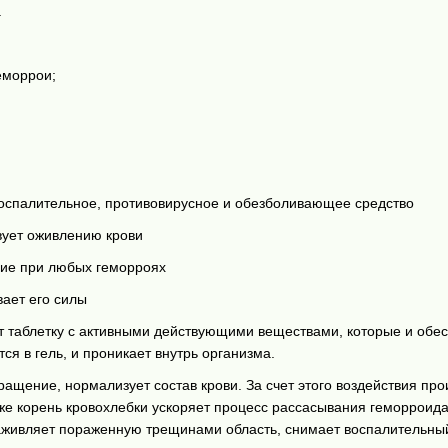
.
еморрои;
оспалительное, противовирусное и обезболивающее средство
вует оживлению крови
щие при любых геморроях
вает его силы
т таблетку с активными действующими веществами, которые и обе
я в гель, и проникает внутрь организма.
ащение, нормализует состав крови. За счет этого воздействия пр
е корень кровохлебки ускоряет процесс рассасывания геморроидаль
заживляет пораженную трещинами область, снимает воспалительный