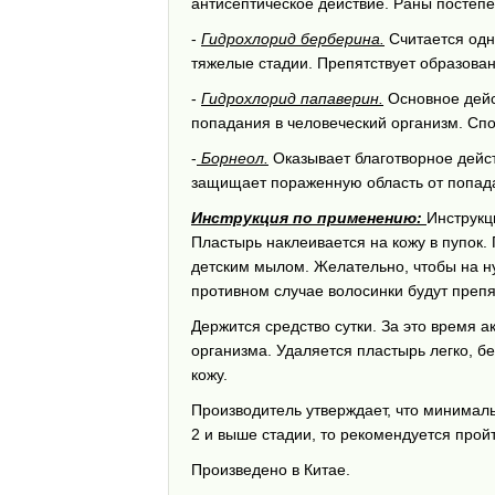
антисептическое действие. Раны постеп
-
Гидрохлорид берберина.
Считается одн
тяжелые стадии. Препятствует образован
-
Гидрохлорид папаверин.
Основное дейс
попадания в человеческий организм. Спо
-
Борнеол.
Оказывает благотворное дейст
защищает пораженную область от попада
Инструкция по применению:
Инструкц
Пластырь наклеивается на кожу в пупок.
детским мылом. Желательно, чтобы на ну
противном случае волосинки будут препя
Держится средство сутки. За это время 
организма. Удаляется пластырь легко, 
кожу.
Производитель утверждает, что минимал
2 и выше стадии, то рекомендуется пройт
Произведено в Китае.