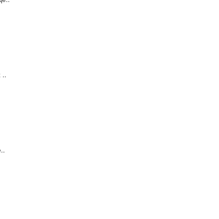
..
..