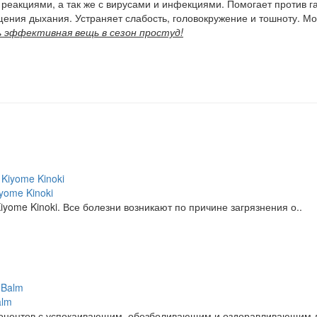
реакциями, а так же с вирусами и инфекциями. Помогает против г
щения дыхания. Устраняет слабость, головокружение и тошноту. Мо
ь эффективная вещь в сезон простуд!
yome Kinoki
yome Kinoki. Все болезни возникают по причине загрязнения о..
alm
понентов с успокаивающим, обезболивающим и оздоравливающим д