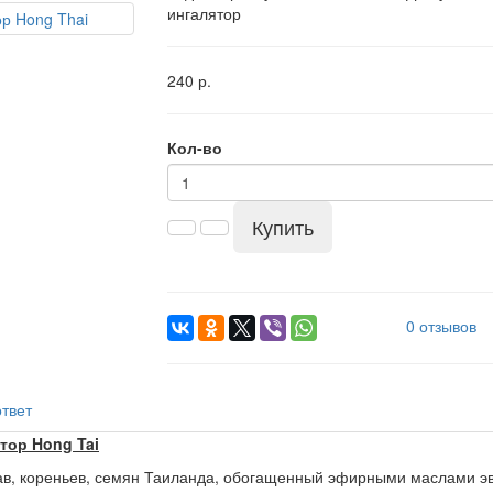
ингалятор
240 р.
Кол-во
Купить
0 отзывов
твет
тор Hong Tai
рав, кореньев, семян Таиланда, обогащенный эфирными маслами э