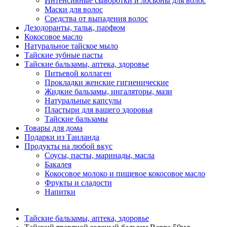
Интенсивные сыворотки и лосьоны для волос
Маски для волос
Средства от выпадения волос
Дезодоранты, тальк, парфюм
Кокосовое масло
Натуральное тайское мыло
Тайские зубные пасты
Тайские бальзамы, аптека, здоровье
Питьевой коллаген
Прокладки женские гигиенические
Жидкие бальзамы, ингаляторы, мази
Натуральные капсулы
Пластыри для вашего здоровья
Тайские бальзамы
Товары для дома
Подарки из Таиланда
Продукты на любой вкус
Соусы, пасты, маринады, масла
Бакалея
Кокосовое молоко и пищевое кокосовое масло
Фрукты и сладости
Напитки
Тайские бальзамы, аптека, здоровье