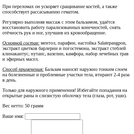
При переломах он ускоряет сращивание костей, а также
способствует рассасыванию гематом.
Регулярно выполняя массаж с этим бальзамом, удаётся
восстановить работу парализованных конечностей, снять
отёчность рук и ног, улучшив их кровообращение.
Основной состав:
ментол, парафин, настойка Salatepangpon,
экстракт цветков барлерии и погостемона, экстракт стеблей
клинакантус, нутанс, вазелин, камфора, набор лечебных трав
и эфирных масел.
Способ применения:
Бальзам наносят наружно тонким слоем
на болезненные и проблемные участки тела, втирают 2-4 раза
в день.
Только для наружного применения! Избегайте попадания на
открытые раны и слизистую оболочку тела (глаза, рот, уши).
Вес нетто: 50 грамм
Ваше имя: