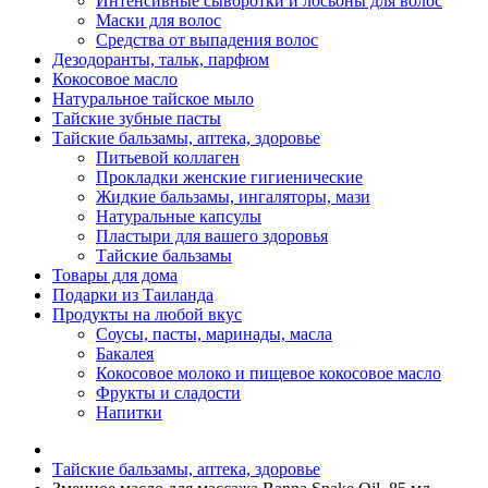
Интенсивные сыворотки и лосьоны для волос
Маски для волос
Средства от выпадения волос
Дезодоранты, тальк, парфюм
Кокосовое масло
Натуральное тайское мыло
Тайские зубные пасты
Тайские бальзамы, аптека, здоровье
Питьевой коллаген
Прокладки женские гигиенические
Жидкие бальзамы, ингаляторы, мази
Натуральные капсулы
Пластыри для вашего здоровья
Тайские бальзамы
Товары для дома
Подарки из Таиланда
Продукты на любой вкус
Соусы, пасты, маринады, масла
Бакалея
Кокосовое молоко и пищевое кокосовое масло
Фрукты и сладости
Напитки
Тайские бальзамы, аптека, здоровье