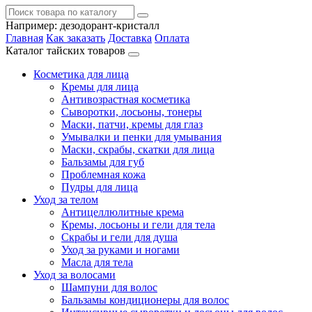
Например:
дезодорант-кристалл
Главная
Как заказать
Доставка
Оплата
Каталог тайских товаров
Косметика для лица
Кремы для лица
Антивозрастная косметика
Сыворотки, лосьоны, тонеры
Маски, патчи, кремы для глаз
Умывалки и пенки для умывания
Маски, скрабы, скатки для лица
Бальзамы для губ
Проблемная кожа
Пудры для лица
Уход за телом
Антицеллюлитные крема
Кремы, лосьоны и гели для тела
Скрабы и гели для душа
Уход за руками и ногами
Масла для тела
Уход за волосами
Шампуни для волос
Бальзамы кондиционеры для волос