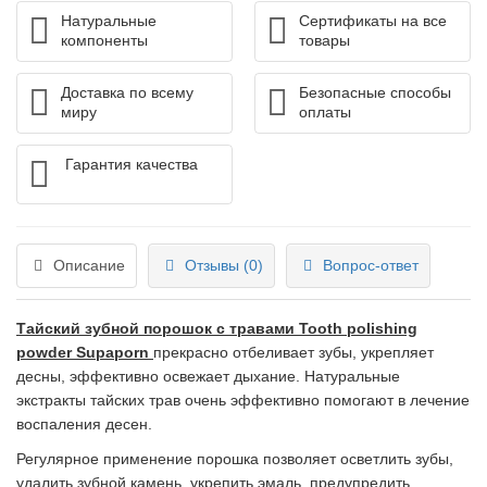
Натуральные
Сертификаты на все
компоненты
товары
Доставка по всему
Безопасные способы
миру
оплаты
Гарантия качества
Описание
Отзывы (0)
Вопрос-ответ
Тайский зубной порошок с травами
Tooth polishing
powder Supaporn
прекрасно отбеливает зубы, укрепляет
десны, эффективно освежает дыхание. Натуральные
экстракты тайских трав очень эффективно помогают в лечение
воспаления десен.
Регулярное применение порошка позволяет осветлить зубы,
удалить зубной камень, укрепить эмаль, предупредить