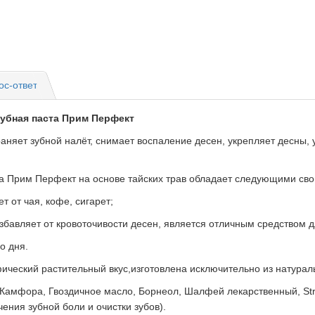
ос-ответ
зубная паста Прим Перфект
аняет зубной налёт, снимает воспаление десен, укрепляет десны,
а Прим Перфект на основе тайских трав обладает следующими сво
 от чая, кофе, сигарет;
избавляет от кровоточивости десен, является отличным средством 
о дня.
ический растительный вкус,изготовлена исключительно из натурал
 Камфора, Гвоздичное масло, Борнеол, Шалфей лекарственный, Str
ения зубной боли и очистки зубов).