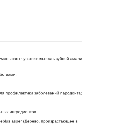
 уменьшает чувствительность зубной эмали
йствами:
для профилактики заболеваний пародонта;
ьных ингредиентов.
eblus asper (Дерево, произрастающее в