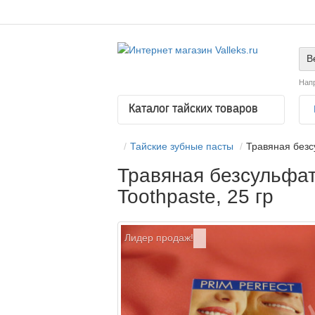
В
Нап
Каталог тайских товаров
Тайские зубные пасты
Травяная безсу
Травяная безсульфатн
Toothpaste, 25 гр
Лидер продаж!