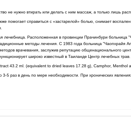
дство не нужно втирать или делать с ним массаж, а только лишь ра
акже помогает справиться с «застарелой» болью, снимает воспален
.
ская лечебница. Расположенная в провинции Прачинбури больница 
адиционные методы лечения. С 1983 года больница "Чаопхрайя Ап
методов врачевания, заслужив репутацию общенационального центр
ункционирует широко известный в Таиланде Центр лечебных трав
tract 43.2 ml. (equivalent to dried leaves 17.28 g), Camphor, Menthol 
о 3-5 раз в день по мере необходимости. При хронических явления