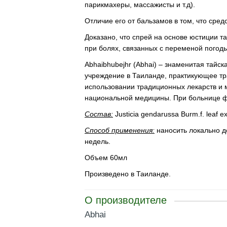
парикмахеры, массажисты и т.д).
Отличие его от бальзамов в том, что сре
Доказано, что спрей на основе юстиции т
при болях, связанных с переменой погоды
Abhaibhubejhr (Abhai) – знаменитая тай
учреждение в Таиланде, практикующее тр
использовании традиционных лекарств и 
национальной медицины. При больнице ф
Состав:
Justicia gendarussa Burm.f. leaf ex
Способ применения:
наносить локально д
недель.
Объем 60мл
Произведено в Таиланде.
О производителе
Abhai