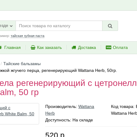
езде
ример:
тайская зубная паста
Главная
Как заказать
Доставка
Оплата
Тайские бальзамы
жкой жгучего перца, регенерирующий Wattana Herb, 50гр.
тела регенерирующий с цетронелл
alm, 50 гр
Производитель:
Wattana
Код товара:
Herb
Wattana Her
Доступность: На складе
520 р.